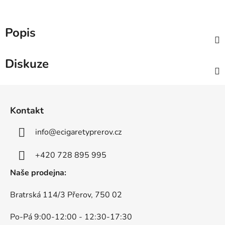
Popis
Diskuze
Z
á
Kontakt
p
a
info
@
ecigaretyprerov.cz
t
í
+420 728 895 995
Naše prodejna:
Bratrská 114/3 Přerov, 750 02
Po-Pá 9:00-12:00 - 12:30-17:30