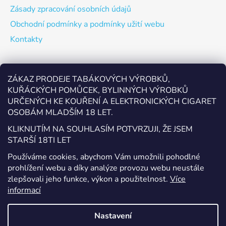
Zásady zpracování osobních údajů
Obchodní podmínky a podmínky užití webu
Kontakty
Odebírat newsletter
ZÁKAZ PRODEJE TABÁKOVÝCH VÝROBKŮ,
KUŘÁCKÝCH POMŮCEK, BYLINNÝCH VÝROBKŮ
Vložte svůj e-mail a my vám budeme zasílat informace o
URČENÝCH KE KOUŘENÍ A ELEKTRONICKÝCH CIGARET
nových produktech na našem e-shopu.
OSOBÁM MLADŠÍM 18 LET.
E-mail
KLIKNUTÍM NA SOUHLASÍM POTVRZUJI, ŽE JSEM
STARŠÍ 18TI LET
Vložením e-mailu souhlasíte s
podmínkami ochrany
Používáme cookies, abychom Vám umožnili pohodlné
osobních údajů
prohlížení webu a díky analýze provozu webu neustále
zlepšovali jeho funkce, výkon a použitelnost.
Více
PŘIHLÁSIT SE
informací
Nastavení