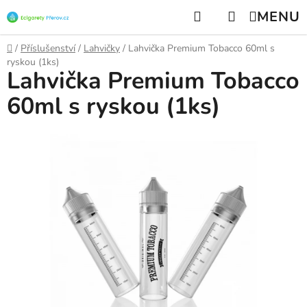
Přejít
Hledat
NÁKUPNÍ
na
KOŠÍK
obsah
Domů
/
Příslušenství
/
Lahvičky
/
Lahvička Premium Tobacco 60ml s
ryskou (1ks)
Lahvička Premium Tobacco
60ml s ryskou (1ks)