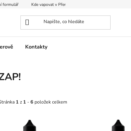
í formulář
Kde vapovat v Přerově?
Kalkulačka pro míchání
erově
Kontakty
ZAP!
Stránka
1
z
1
-
6
položek celkem
V
ý