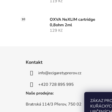
119 Kč
OXVA NeXLIM cartridge
0,8ohm 2ml
129 Kč
Z
á
Kontakt
p
info
@
ecigaretyprerov.cz
a
t
+420 728 895 995
í
Naše prodejna:
ZÁKAZ PR
Bratrská 114/3 Přerov, 750 02
KUŘÁCKÝC
URČENÝCH 