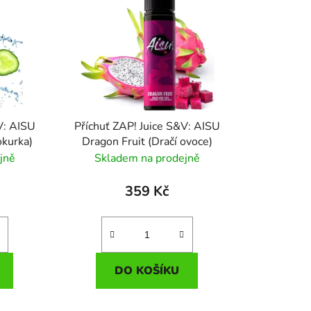
í
p
r
o
d
u
k
V: AISU
Příchuť ZAP! Juice S&V: AISU
t
okurka)
Dragon Fruit (Dračí ovoce)
ů
jně
Skladem na prodejně
359 Kč
DO KOŠÍKU