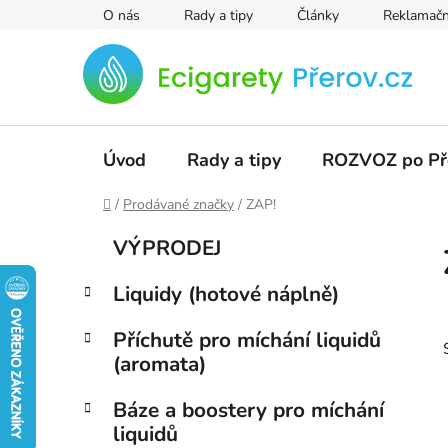
Přejít
O nás
Rady a tipy
Články
Reklamačn
na
obsah
Úvod
Rady a tipy
ROZVOZ po Př
Domů
/
Prodávané značky
/
ZAP!
P
K
Přeskočit
VÝPRODEJ
a
kategorie
o
t
s
Liquidy (hotové náplně)
e
t
g
r
Příchutě pro míchání liquidů
o
(aromata)
a
r
i
n
Báze a boostery pro míchání
e
n
liquidů
í