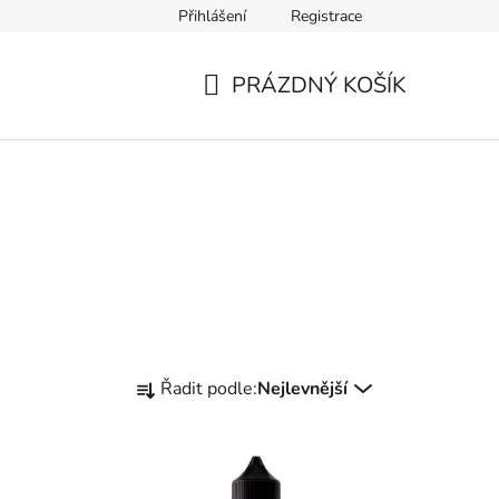
Přihlášení
Registrace
Ověření věku
Zásady zpracování osobních údajů
Obch
PRÁZDNÝ KOŠÍK
NÁKUPNÍ
KOŠÍK
Ř
Řadit podle:
Nejlevnější
a
z
e
n