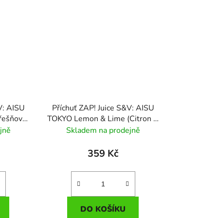
V: AISU
Příchuť ZAP! Juice S&V: AISU
řešňová
TOKYO Lemon & Lime (Citron &
limetka)
jně
Skladem na prodejně
359 Kč
DO KOŠÍKU