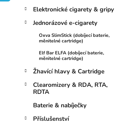
p
Elektronické cigarety & gripy
i
a
n
Jednorázové e-cigarety
e
Oxva SlimStick (dobíjecí baterie,
l
měnitelné cartridge)
Elf Bar ELFA (dobíjecí baterie,
měnitelné cartridge)
Žhavící hlavy & Cartridge
Clearomizery & RDA, RTA,
RDTA
Baterie & nabíječky
Příslušenství