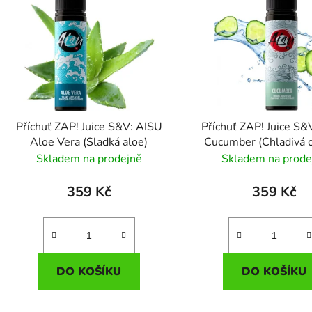
p
s
p
r
o
d
Příchuť ZAP! Juice S&V: AISU
Příchuť ZAP! Juice S&
u
Aloe Vera (Sladká aloe)
Cucumber (Chladivá 
k
Skladem na prodejně
Skladem na prode
t
ů
359 Kč
359 Kč
DO KOŠÍKU
DO KOŠÍKU