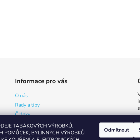
Informace pro vás
V
O nás
Rady a tipy
Články
Reklamační formulář
ODEJE TABÁKOVÝCH VÝROBKŮ,
Odmítnout
H POMŮCEK, BYLINNÝCH VÝROBKŮ
Kde vapovat v Přerově?
KE KOUŘENÍ A ELEKTRONICKÝCH