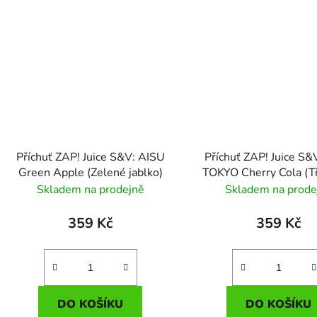
Příchuť ZAP! Juice S&V: AISU
Příchuť ZAP! Juice S&
Green Apple (Zelené jablko)
TOKYO Cherry Cola (T
cola)
Skladem na prodejně
Skladem na prode
359 Kč
359 Kč
DO KOŠÍKU
DO KOŠÍKU