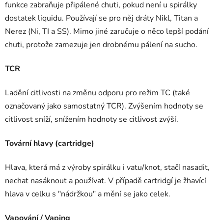
funkce zabraňuje připálené chuti, pokud není u spirálky
dostatek liquidu. Používají se pro něj dráty Nikl, Titan a
Nerez (Ni, TI a SS). Mimo jiné zaručuje o něco lepší podání
chuti, protože zamezuje jen drobnému pálení na sucho.
TCR
Ladění citlivosti na změnu odporu pro režim TC (také
označovaný jako samostatný TCR). Zvýšením hodnoty se
citlivost sníží, snížením hodnoty se citlivost zvýší.
Tovární hlavy (cartridge)
Hlava, která má z výroby spirálku i vatu/knot, stačí nasadit,
nechat nasáknout a používat. V případě cartridgí je žhavící
hlava v celku s "nádržkou" a mění se jako celek.
Vapování / Vaping