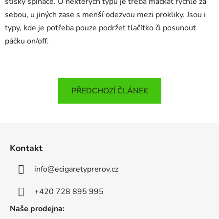
stisky spínače. U některých typů je třeba mačkat rychle za
sebou, u jiných zase s menší odezvou mezi prokliky. Jsou i
typy, kde je potřeba pouze podržet tlačítko či posunout
páčku on/off.
PŘEDCHOZÍ ČLÁNEK
Z
á
Kontakt
p
a
info
@
ecigaretyprerov.cz
t
í
+420 728 895 995
Naše prodejna: