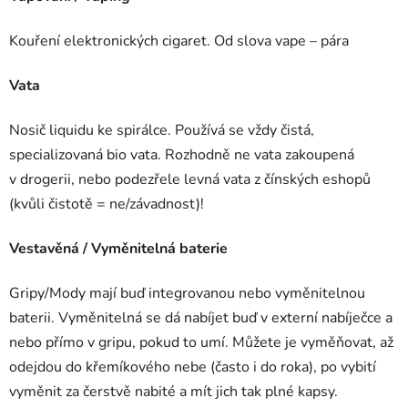
Kouření elektronických cigaret. Od slova vape – pára
Vata
Nosič liquidu ke spirálce. Používá se vždy čistá,
specializovaná bio vata. Rozhodně ne vata zakoupená
v drogerii, nebo podezřele levná vata z čínských eshopů
(kvůli čistotě = ne/závadnost)!
Vestavěná / Vyměnitelná baterie
Gripy/Mody mají buď integrovanou nebo vyměnitelnou
baterii. Vyměnitelná se dá nabíjet buď v externí nabíječce a
nebo přímo v gripu, pokud to umí. Můžete je vyměňovat, až
odejdou do křemíkového nebe (často i do roka), po vybití
vyměnit za čerstvě nabité a mít jich tak plné kapsy.