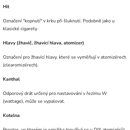
Hit
Označení "kopnutí" v krku při šluknutí. Podobně jako u
klasické cigarety.
Hlavy (žhavič, žhavící hlava, atomizer)
Označení pro žhavící hlavy, které se vyměňují v atomizérech
(clearomizérech).
Kanthal
Odporový drát určený pro nastavování v řezimu W
(wattage), může se vypalovat.
Kotelna
Prostor, ve kterém je spirálka (používá se u DIY atomizérů).