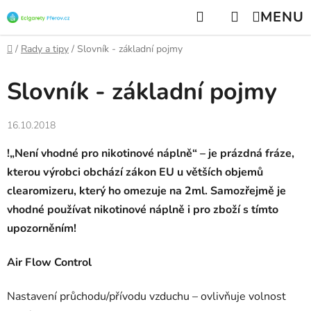
Přejít
Hledat
NÁKUPNÍ
na
KOŠÍK
obsah
Domů
/
Rady a tipy
/
Slovník - základní pojmy
Slovník - základní pojmy
16.10.2018
!„Není vhodné pro nikotinové náplně“ – je prázdná fráze,
kterou výrobci obchází zákon EU u větších objemů
clearomizeru, který ho omezuje na 2ml. Samozřejmě je
vhodné používat nikotinové náplně i pro zboží s tímto
upozorněním!
Air Flow Control
Nastavení průchodu/přívodu vzduchu – ovlivňuje volnost