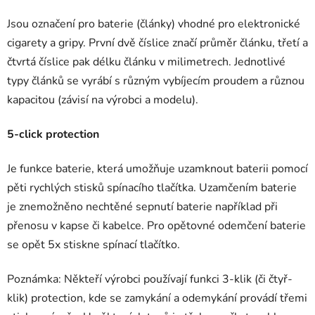
Jsou označení pro baterie (články) vhodné pro elektronické
cigarety a gripy. První dvě číslice značí průměr článku, třetí a
čtvrtá číslice pak délku článku v milimetrech. Jednotlivé
typy článků se vyrábí s různým vybíjecím proudem a různou
kapacitou (závisí na výrobci a modelu).
5-click protection
Je funkce baterie, která umožňuje uzamknout baterii pomocí
pěti rychlých stisků spínacího tlačítka. Uzamčením baterie
je znemožněno nechtěné sepnutí baterie například při
přenosu v kapse či kabelce. Pro opětovné odemčení baterie
se opět 5x stiskne spínací tlačítko.
Poznámka: Někteří výrobci používají funkci 3-klik (či čtyř-
klik) protection, kde se zamykání a odemykání provádí třemi