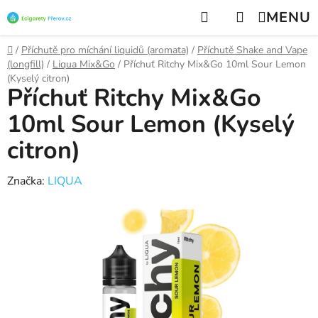
Přejít
Hledat
NÁKUPNÍ
na
KOŠÍK
obsah
Domů
/
Příchutě pro míchání liquidů (aromata)
/
Příchutě Shake and Vape
(longfill)
/
Liqua Mix&Go
/
Příchuť Ritchy Mix&Go 10ml Sour Lemon
(Kyselý citron)
Příchuť Ritchy Mix&Go
10ml Sour Lemon (Kyselý
citron)
Značka:
LIQUA