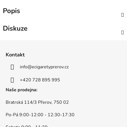
Popis
Diskuze
Z
á
Kontakt
p
a
info
@
ecigaretyprerov.cz
t
í
+420 728 895 995
Naše prodejna:
Bratrská 114/3 Přerov, 750 02
Po-Pá 9:00-12:00 - 12:30-17:30