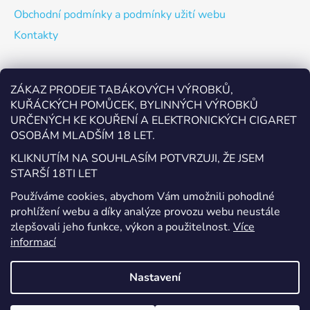
Obchodní podmínky a podmínky užití webu
Kontakty
Odebírat newsletter
ZÁKAZ PRODEJE TABÁKOVÝCH VÝROBKŮ,
KUŘÁCKÝCH POMŮCEK, BYLINNÝCH VÝROBKŮ
Vložte svůj e-mail a my vám budeme zasílat informace o
URČENÝCH KE KOUŘENÍ A ELEKTRONICKÝCH CIGARET
nových produktech na našem e-shopu.
OSOBÁM MLADŠÍM 18 LET.
E-mail
KLIKNUTÍM NA SOUHLASÍM POTVRZUJI, ŽE JSEM
STARŠÍ 18TI LET
Vložením e-mailu souhlasíte s
podmínkami ochrany
Používáme cookies, abychom Vám umožnili pohodlné
osobních údajů
prohlížení webu a díky analýze provozu webu neustále
zlepšovali jeho funkce, výkon a použitelnost.
Více
PŘIHLÁSIT SE
informací
Nastavení
Vytvořil Shoptet