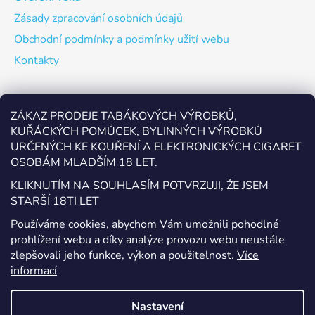
Zásady zpracování osobních údajů
Obchodní podmínky a podmínky užití webu
Kontakty
Odebírat newsletter
ZÁKAZ PRODEJE TABÁKOVÝCH VÝROBKŮ,
KUŘÁCKÝCH POMŮCEK, BYLINNÝCH VÝROBKŮ
Vložte svůj e-mail a my vám budeme zasílat informace o
URČENÝCH KE KOUŘENÍ A ELEKTRONICKÝCH CIGARET
nových produktech na našem e-shopu.
OSOBÁM MLADŠÍM 18 LET.
E-mail
KLIKNUTÍM NA SOUHLASÍM POTVRZUJI, ŽE JSEM
STARŠÍ 18TI LET
Vložením e-mailu souhlasíte s
podmínkami ochrany
Používáme cookies, abychom Vám umožnili pohodlné
osobních údajů
prohlížení webu a díky analýze provozu webu neustále
zlepšovali jeho funkce, výkon a použitelnost.
Více
PŘIHLÁSIT SE
informací
Nastavení