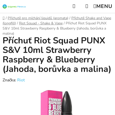
Přejít
Hledat
NÁKUPNÍ
na
KOŠÍK
obsah
Domů
/
Příchutě pro míchání liquidů (aromata)
/
Příchutě Shake and Vape
(longfill)
/
Riot Squad - Shake & Vape
/
Příchuť Riot Squad PUNX
S&V 10ml Strawberry Raspberry & Blueberry (Jahoda, borůvka a
malina)
Příchuť Riot Squad PUNX
S&V 10ml Strawberry
Raspberry & Blueberry
(Jahoda, borůvka a malina)
Značka:
Riot