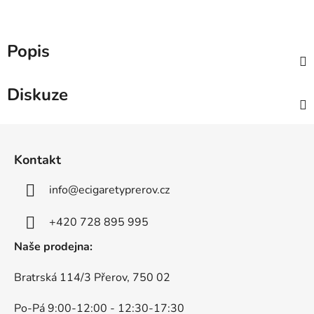
Popis
Diskuze
Z
á
Kontakt
p
a
info
@
ecigaretyprerov.cz
t
í
+420 728 895 995
Naše prodejna:
Bratrská 114/3 Přerov, 750 02
Po-Pá 9:00-12:00 - 12:30-17:30