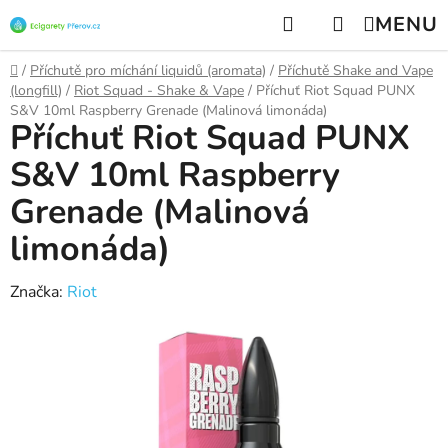
Přejít
Hledat
NÁKUPNÍ
na
KOŠÍK
obsah
Domů
/
Příchutě pro míchání liquidů (aromata)
/
Příchutě Shake and Vape
(longfill)
/
Riot Squad - Shake & Vape
/
Příchuť Riot Squad PUNX
S&V 10ml Raspberry Grenade (Malinová limonáda)
Příchuť Riot Squad PUNX
S&V 10ml Raspberry
Grenade (Malinová
limonáda)
Značka:
Riot