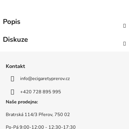
Popis
Diskuze
Z
á
Kontakt
p
a
info
@
ecigaretyprerov.cz
t
í
+420 728 895 995
Naše prodejna:
Bratrská 114/3 Přerov, 750 02
Po-Pá 9:00-12:00 - 12:30-17:30