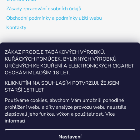
Zásady zpracování osobních údajů
Obchodní podmínky a podmínky užití webu
Kontakty
Odebírat newsletter
ZÁKAZ PRODEJE TABÁKOVÝCH VÝROBKŮ,
KUŘÁCKÝCH POMŮCEK, BYLINNÝCH VÝROBKŮ
Vložte svůj e-mail a my vám budeme zasílat informace o
URČENÝCH KE KOUŘENÍ A ELEKTRONICKÝCH CIGARET
nových produktech na našem e-shopu.
OSOBÁM MLADŠÍM 18 LET.
E-mail
KLIKNUTÍM NA SOUHLASÍM POTVRZUJI, ŽE JSEM
STARŠÍ 18TI LET
Vložením e-mailu souhlasíte s
podmínkami ochrany
Používáme cookies, abychom Vám umožnili pohodlné
osobních údajů
prohlížení webu a díky analýze provozu webu neustále
zlepšovali jeho funkce, výkon a použitelnost.
Více
PŘIHLÁSIT SE
informací
Nastavení