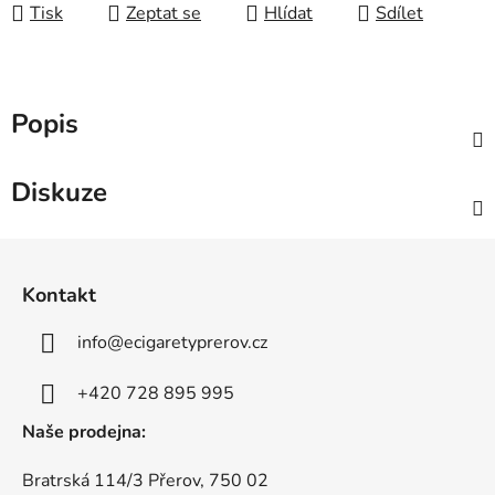
Tisk
Zeptat se
Hlídat
Sdílet
Popis
Diskuze
Z
á
Kontakt
p
a
info
@
ecigaretyprerov.cz
t
í
+420 728 895 995
Naše prodejna:
Bratrská 114/3 Přerov, 750 02