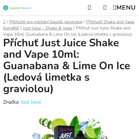
Přejít
Hledat
NÁKUPNÍ
na
KOŠÍK
obsah
Domů
/
Příchutě pro míchání liquidů (aromata)
/
Příchutě Shake and Vape
(longfill)
/
Just Juice - Shake & Vape
/
Příchuť Just Juice Shake and
Vape 10ml: Guanabana & Lime On Ice (Ledová limetka s graviolou)
Příchuť Just Juice Shake
and Vape 10ml:
Guanabana & Lime On Ice
(Ledová limetka s
graviolou)
Značka:
Just Juice