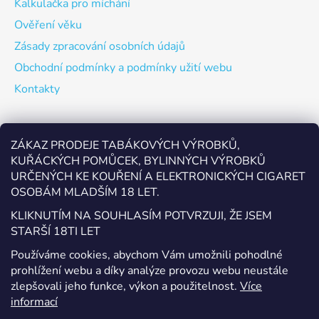
Kalkulačka pro míchání
Ověření věku
Zásady zpracování osobních údajů
Obchodní podmínky a podmínky užití webu
Kontakty
Odebírat newsletter
ZÁKAZ PRODEJE TABÁKOVÝCH VÝROBKŮ,
KUŘÁCKÝCH POMŮCEK, BYLINNÝCH VÝROBKŮ
Vložte svůj e-mail a my vám budeme zasílat informace o
URČENÝCH KE KOUŘENÍ A ELEKTRONICKÝCH CIGARET
nových produktech na našem e-shopu.
OSOBÁM MLADŠÍM 18 LET.
E-mail
KLIKNUTÍM NA SOUHLASÍM POTVRZUJI, ŽE JSEM
STARŠÍ 18TI LET
Vložením e-mailu souhlasíte s
podmínkami ochrany
Používáme cookies, abychom Vám umožnili pohodlné
osobních údajů
prohlížení webu a díky analýze provozu webu neustále
zlepšovali jeho funkce, výkon a použitelnost.
Více
PŘIHLÁSIT SE
informací