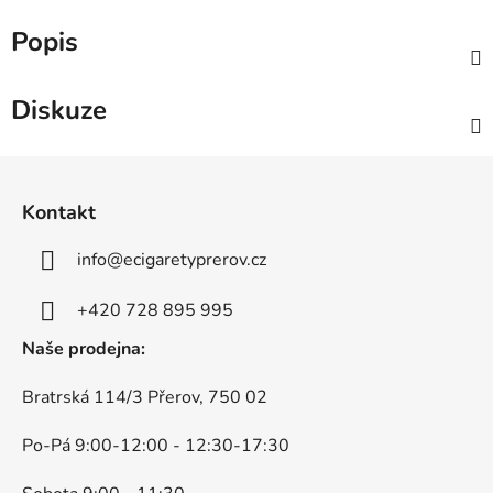
Popis
Diskuze
Z
á
Kontakt
p
a
info
@
ecigaretyprerov.cz
t
í
+420 728 895 995
Naše prodejna:
Bratrská 114/3 Přerov, 750 02
Po-Pá 9:00-12:00 - 12:30-17:30