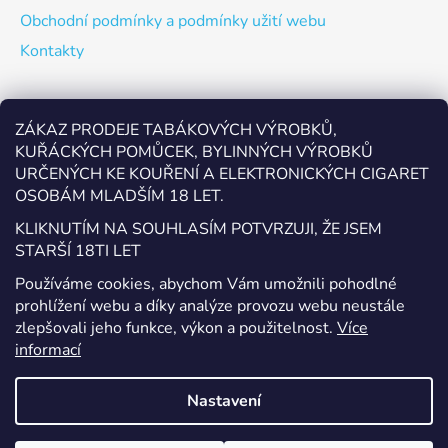
Obchodní podmínky a podmínky užití webu
Kontakty
Odebírat newsletter
ZÁKAZ PRODEJE TABÁKOVÝCH VÝROBKŮ,
KUŘÁCKÝCH POMŮCEK, BYLINNÝCH VÝROBKŮ
Vložte svůj e-mail a my vám budeme zasílat informace o
URČENÝCH KE KOUŘENÍ A ELEKTRONICKÝCH CIGARET
nových produktech na našem e-shopu.
OSOBÁM MLADŠÍM 18 LET.
E-mail
KLIKNUTÍM NA SOUHLASÍM POTVRZUJI, ŽE JSEM
STARŠÍ 18TI LET
Vložením e-mailu souhlasíte s
podmínkami ochrany
Používáme cookies, abychom Vám umožnili pohodlné
osobních údajů
prohlížení webu a díky analýze provozu webu neustále
zlepšovali jeho funkce, výkon a použitelnost.
Více
PŘIHLÁSIT SE
informací
Nastavení
Vytvořil Shoptet