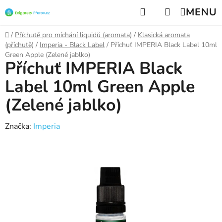
Přejít
Hledat
NÁKUPNÍ
na
KOŠÍK
obsah
Domů
/
Příchutě pro míchání liquidů (aromata)
/
Klasická aromata
(příchutě)
/
Imperia - Black Label
/
Příchuť IMPERIA Black Label 10ml
Green Apple (Zelené jablko)
Příchuť IMPERIA Black
Label 10ml Green Apple
(Zelené jablko)
Značka:
Imperia