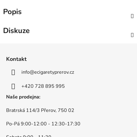
Popis
Diskuze
Z
á
Kontakt
p
a
info
@
ecigaretyprerov.cz
t
í
+420 728 895 995
Naše prodejna:
Bratrská 114/3 Přerov, 750 02
Po-Pá 9:00-12:00 - 12:30-17:30