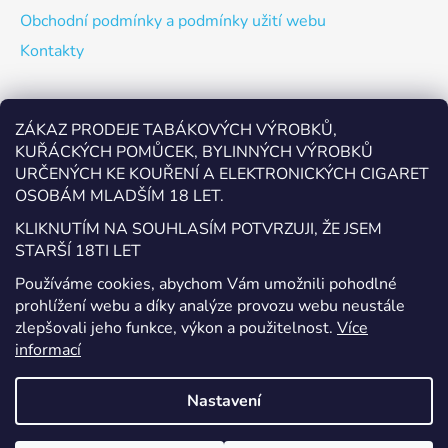
Obchodní podmínky a podmínky užití webu
Kontakty
Odebírat newsletter
ZÁKAZ PRODEJE TABÁKOVÝCH VÝROBKŮ,
KUŘÁCKÝCH POMŮCEK, BYLINNÝCH VÝROBKŮ
Vložte svůj e-mail a my vám budeme zasílat informace o
URČENÝCH KE KOUŘENÍ A ELEKTRONICKÝCH CIGARET
nových produktech na našem e-shopu.
OSOBÁM MLADŠÍM 18 LET.
E-mail
KLIKNUTÍM NA SOUHLASÍM POTVRZUJI, ŽE JSEM
STARŠÍ 18TI LET
Vložením e-mailu souhlasíte s
podmínkami ochrany
Používáme cookies, abychom Vám umožnili pohodlné
osobních údajů
prohlížení webu a díky analýze provozu webu neustále
zlepšovali jeho funkce, výkon a použitelnost.
Více
PŘIHLÁSIT SE
informací
Nastavení
Vytvořil Shoptet