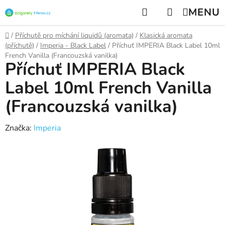
Přejít
Hledat
NÁKUPNÍ
na
KOŠÍK
obsah
Domů
/
Příchutě pro míchání liquidů (aromata)
/
Klasická aromata
(příchutě)
/
Imperia - Black Label
/
Příchuť IMPERIA Black Label 10ml
French Vanilla (Francouzská vanilka)
Příchuť IMPERIA Black
Label 10ml French Vanilla
(Francouzská vanilka)
Značka:
Imperia