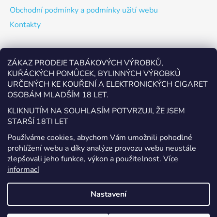
Obchodní podmínky a podmínky užití webu
Kontakty
Odebírat newsletter
ZÁKAZ PRODEJE TABÁKOVÝCH VÝROBKŮ,
KUŘÁCKÝCH POMŮCEK, BYLINNÝCH VÝROBKŮ
Vložte svůj e-mail a my vám budeme zasílat informace o
URČENÝCH KE KOUŘENÍ A ELEKTRONICKÝCH CIGARET
nových produktech na našem e-shopu.
OSOBÁM MLADŠÍM 18 LET.
E-mail
KLIKNUTÍM NA SOUHLASÍM POTVRZUJI, ŽE JSEM
STARŠÍ 18TI LET
Vložením e-mailu souhlasíte s
podmínkami ochrany
Používáme cookies, abychom Vám umožnili pohodlné
osobních údajů
prohlížení webu a díky analýze provozu webu neustále
zlepšovali jeho funkce, výkon a použitelnost.
Více
PŘIHLÁSIT SE
informací
Nastavení
Vytvořil Shoptet