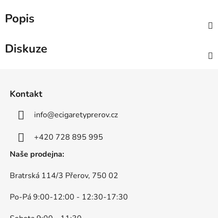
Popis
Diskuze
Z
á
Kontakt
p
a
info
@
ecigaretyprerov.cz
t
í
+420 728 895 995
Naše prodejna:
Bratrská 114/3 Přerov, 750 02
Po-Pá 9:00-12:00 - 12:30-17:30