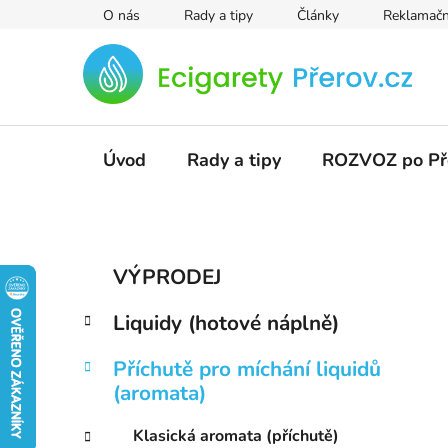
Přejít
O nás
Rady a tipy
Články
Reklamačn
na
obsah
Úvod
Rady a tipy
ROZVOZ po Př
P
K
Přeskočit
VÝPRODEJ
a
kategorie
o
t
s
Liquidy (hotové náplně)
e
t
g
r
Příchutě pro míchání liquidů
o
(aromata)
a
r
i
n
Klasická aromata (příchutě)
e