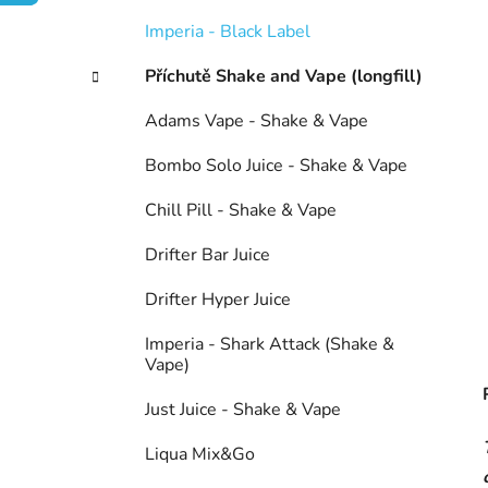
n
í
Imperia - Black Label
p
Příchutě Shake and Vape (longfill)
a
n
Adams Vape - Shake & Vape
e
l
Bombo Solo Juice - Shake & Vape
Chill Pill - Shake & Vape
Drifter Bar Juice
Drifter Hyper Juice
Imperia - Shark Attack (Shake &
Vape)
Just Juice - Shake & Vape
Liqua Mix&Go