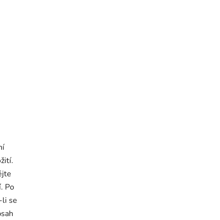
ní
ití.
ějte
. Po
li se
bsah