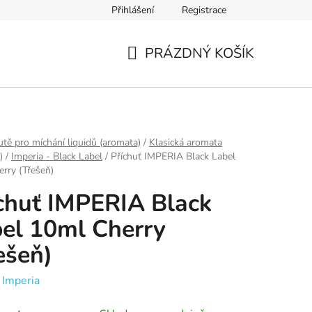
Přihlášení
Registrace
Ověření věku
Zásady zpracování osobních údajů
Obch
PRÁZDNÝ KOŠÍK
NÁKUPNÍ
KOŠÍK
utě pro míchání liquidů (aromata)
/
Klasická aromata
)
/
Imperia - Black Label
/
Příchuť IMPERIA Black Label
rry (Třešeň)
chuť IMPERIA Black
el 10ml Cherry
ešeň)
:
Imperia