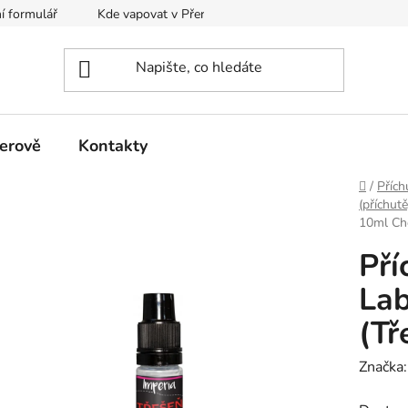
í formulář
Kde vapovat v Přerově?
Kalkulačka pro míchání
erově
Kontakty
Domů
/
Přích
(příchutě
10ml Che
Pří
Lab
(Tř
Značka