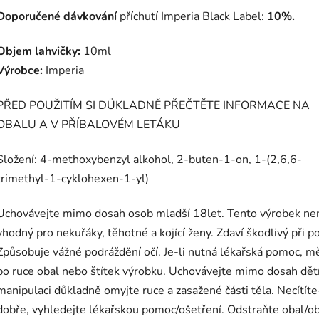
Doporučené dávkování
příchutí Imperia Black Label:
10%.
Objem lahvičky:
10ml
Výrobce:
Imperia
PŘED POUŽITÍM SI DŮKLADNĚ PŘEČTĚTE INFORMACE NA
OBALU A V PŘÍBALOVÉM LETÁKU
Složení: 4-methoxybenzyl alkohol, 2-buten-1-on, 1-(2,6,6-
trimethyl-1-cyklohexen-1-yl)
Uchovávejte mimo dosah osob mladší 18let. Tento výrobek ne
vhodný pro nekuřáky, těhotné a kojící ženy. Zdaví škodlivý při pož
Způsobuje vážné podráždění očí. Je-li nutná lékařská pomoc, m
po ruce obal nebo štítek výrobku. Uchovávejte mimo dosah dětí
manipulaci důkladně omyjte ruce a zasažené části těla. Necítíte-
dobře, vyhledejte lékařskou pomoc/ošetření. Odstraňte obal/o