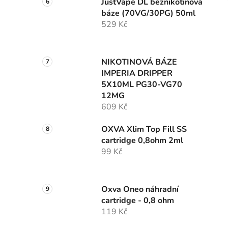
JustVape DL beznikotinová
báze (70VG/30PG) 50ml
529 Kč
NIKOTINOVÁ BÁZE
IMPERIA DRIPPER
5X10ML PG30-VG70
12MG
609 Kč
OXVA Xlim Top Fill SS
cartridge 0,8ohm 2ml
99 Kč
Oxva Oneo náhradní
cartridge - 0,8 ohm
119 Kč