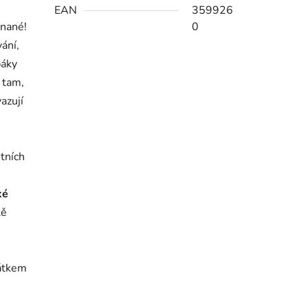
EAN
359926
znané!
0
ání,
báky
 tam,
azují
itních
ké
tě
átkem