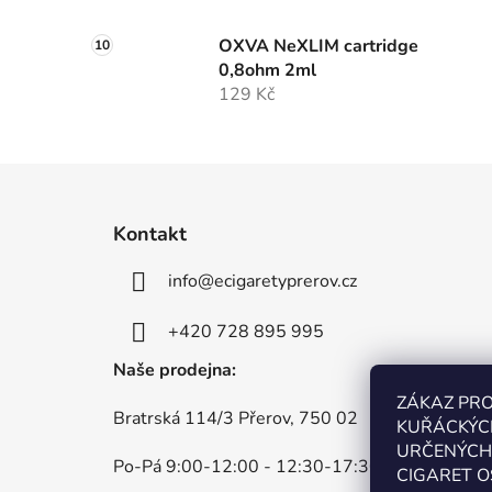
OXVA NeXLIM cartridge
0,8ohm 2ml
129 Kč
Z
á
Kontakt
p
info
@
ecigaretyprerov.cz
a
t
+420 728 895 995
í
Naše prodejna:
ZÁKAZ PR
Bratrská 114/3 Přerov, 750 02
KUŘÁCKÝC
URČENÝCH 
Po-Pá 9:00-12:00 - 12:30-17:30
CIGARET O