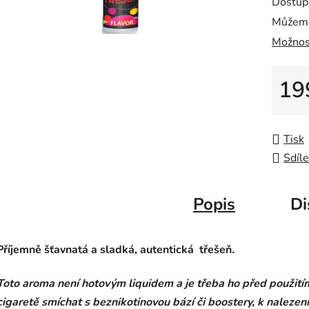
Dostup
Můžeme
Možnos
19
Měrná
Tisk
Sdíle
Popis
Di
Příjemně šťavnatá a sladká, autentická třešeň.
Toto aroma není hotovým liquidem a je třeba ho před použití
cigaretě smíchat s beznikotinovou bází či boostery, k nalezen