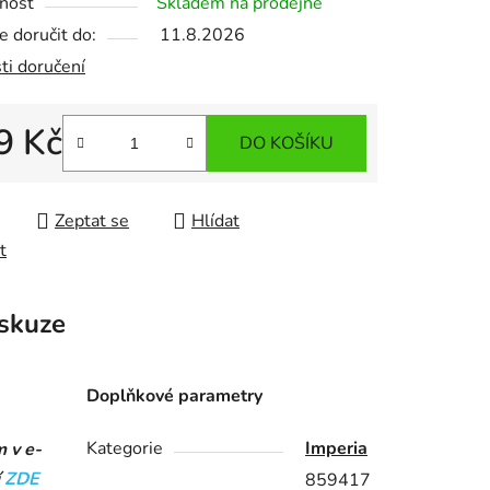
nost
Skladem na prodejně
 doručit do:
11.8.2026
ti doručení
9 Kč
DO KOŠÍKU
 cena:
Zeptat se
Hlídat
t
skuze
Doplňkové parametry
Kategorie
Imperia
m v e-
í
ZDE
859417