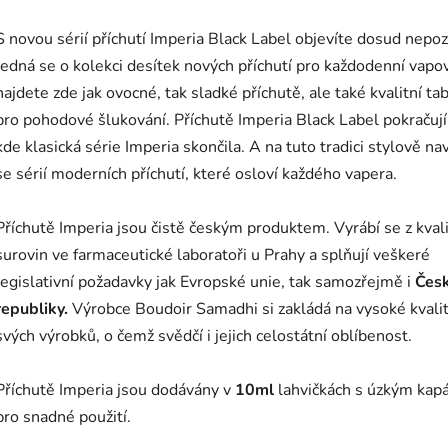
S novou sérií příchutí Imperia Black Label objevíte dosud nepo
Jedná se o kolekci desítek nových příchutí pro každodenní vapov
najdete zde jak ovocné, tak sladké příchutě, ale také kvalitní ta
pro pohodové šlukování. Příchutě Imperia Black Label pokračují
kde klasická série Imperia skončila. A na tuto tradici stylově nav
se sérií moderních příchutí, které osloví každého vapera.
Příchutě Imperia jsou čistě českým produktem. Vyrábí se z kval
surovin ve farmaceutické laboratoři u Prahy a splňují veškeré
legislativní požadavky jak Evropské unie, tak samozřejmě i
Čes
republiky.
Výrobce Boudoir Samadhi si zakládá na vysoké kvali
svých výrobků, o čemž svědčí i jejich celostátní oblíbenost.
Příchutě Imperia jsou dodávány v
10ml
lahvičkách s úzkým kap
pro snadné použití.