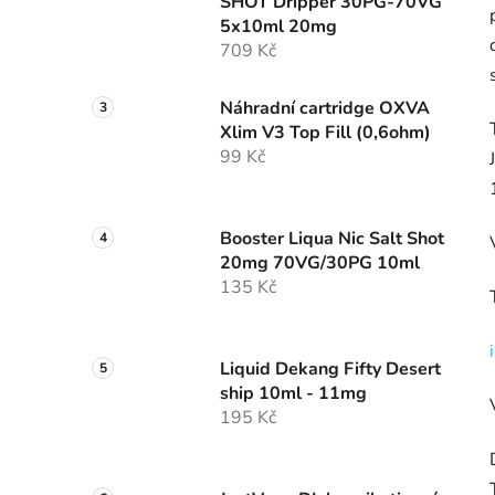
SHOT Dripper 30PG-70VG
5x10ml 20mg
709 Kč
Náhradní cartridge OXVA
Xlim V3 Top Fill (0,6ohm)
99 Kč
Booster Liqua Nic Salt Shot
20mg 70VG/30PG 10ml
135 Kč
Liquid Dekang Fifty Desert
ship 10ml - 11mg
195 Kč