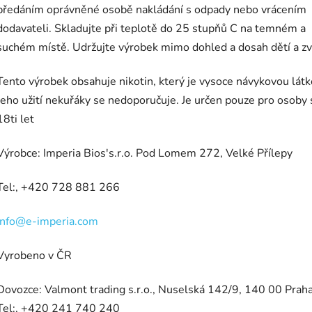
předáním oprávněné osobě nakládání s odpady nebo vrácením
dodavateli. Skladujte při teplotě do 25 stupňů C na temném a
suchém místě. Udržujte výrobek mimo dohled a dosah dětí a zví
Tento výrobek obsahuje nikotin, který je vysoce návykovou látk
Jeho užití nekuřáky se nedoporučuje. Je určen pouze pro osoby 
18ti let
Výrobce: Imperia Bios's.r.o. Pod Lomem 272, Velké Přílepy
Tel:, +420 728 881 266
info@e-imperia.com
Vyrobeno v ČR
Dovozce: Valmont trading s.r.o., Nuselská 142/9, 140 00 Praha
Tel:, +420 241 740 240