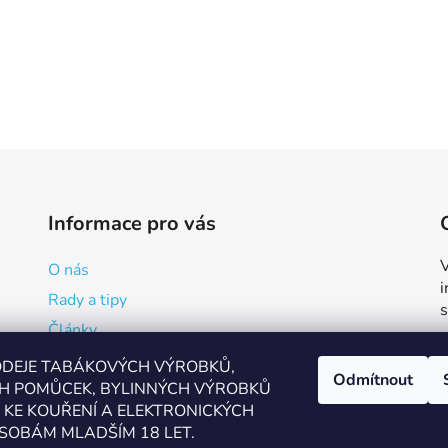
Informace pro vás
V
O nás
Rady a tipy
Články
Reklamační formulář
ODEJE TABÁKOVÝCH VÝROBKŮ,
Odmítnout
H POMŮCEK, BYLINNÝCH VÝROBKŮ
Kde vapovat v Přerově?
KE KOUŘENÍ A ELEKTRONICKÝCH
Kalkulačka pro míchání
SOBÁM MLADŠÍM 18 LET.