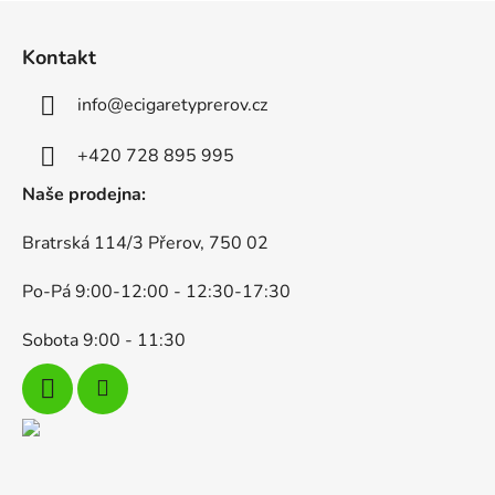
Z
á
Kontakt
p
a
info
@
ecigaretyprerov.cz
t
í
+420 728 895 995
Naše prodejna:
Bratrská 114/3 Přerov, 750 02
Po-Pá 9:00-12:00 - 12:30-17:30
Sobota 9:00 - 11:30