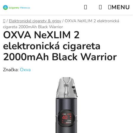
Přejít
Hledat
NÁKUPNÍ
na
KOŠÍK
obsah
Domů
/
Elektronické cigarety & gripy
/
OXVA NeXLIM 2 elektronická
cigareta 2000mAh Black Warrior
OXVA NeXLIM 2
elektronická cigareta
2000mAh Black Warrior
Značka:
Oxva