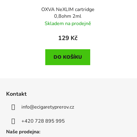
OXVA NeXLIM cartridge
0,8ohm 2ml
Skladem na prodejně
129 Kč
DO KOŠÍKU
Z
á
Kontakt
p
a
info
@
ecigaretyprerov.cz
t
í
+420 728 895 995
Naše prodejna: