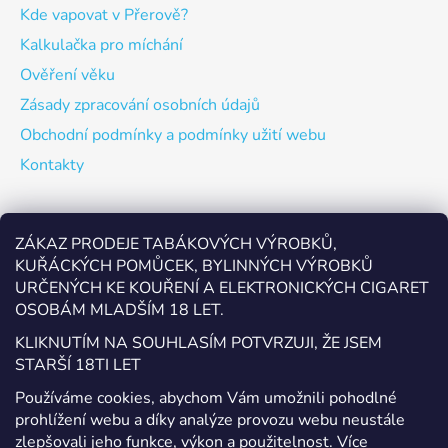
Kde vapovat v Přerově?
Kalkulačka pro míchání
Ověření věku
Zásady zpracování osobních údajů
Obchodní podmínky a podmínky užití webu
Kontakty
Odebírat newsletter
ZÁKAZ PRODEJE TABÁKOVÝCH VÝROBKŮ,
KUŘÁCKÝCH POMŮCEK, BYLINNÝCH VÝROBKŮ
Vložte svůj e-mail a my vám budeme zasílat informace o
URČENÝCH KE KOUŘENÍ A ELEKTRONICKÝCH CIGARET
nových produktech na našem e-shopu.
OSOBÁM MLADŠÍM 18 LET.
E-mail
KLIKNUTÍM NA SOUHLASÍM POTVRZUJI, ŽE JSEM
STARŠÍ 18TI LET
Vložením e-mailu souhlasíte s
podmínkami ochrany
Používáme cookies, abychom Vám umožnili pohodlné
osobních údajů
prohlížení webu a díky analýze provozu webu neustále
zlepšovali jeho funkce, výkon a použitelnost.
Více