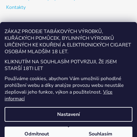
Kontakty
Odebírat newsletter
ZÁKAZ PRODEJE TABÁKOVÝCH VÝROBKŮ,
KUŘÁCKÝCH POMŮCEK, BYLINNÝCH VÝROBKŮ
Vložte svůj e-mail a my vám budeme zasílat informace o
URČENÝCH KE KOUŘENÍ A ELEKTRONICKÝCH CIGARET
nových produktech na našem e-shopu.
OSOBÁM MLADŠÍM 18 LET.
E-mail
KLIKNUTÍM NA SOUHLASÍM POTVRZUJI, ŽE JSEM
STARŠÍ 18TI LET
Vložením e-mailu souhlasíte s
podmínkami ochrany
Používáme cookies, abychom Vám umožnili pohodlné
osobních údajů
prohlížení webu a díky analýze provozu webu neustále
zlepšovali jeho funkce, výkon a použitelnost.
Více
PŘIHLÁSIT SE
informací
Nastavení
Vytvořil Shoptet
Odmítnout
Souhlasím
Copyright 2026
EcigaretyPřerov.cz
. Všechna práva