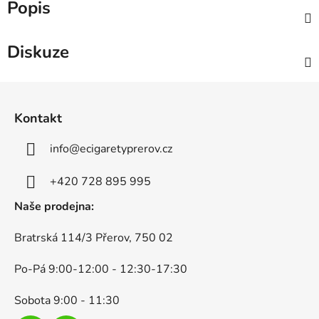
Popis
Diskuze
Z
á
Kontakt
p
a
info
@
ecigaretyprerov.cz
t
í
+420 728 895 995
Naše prodejna:
Bratrská 114/3 Přerov, 750 02
Po-Pá 9:00-12:00 - 12:30-17:30
Sobota 9:00 - 11:30