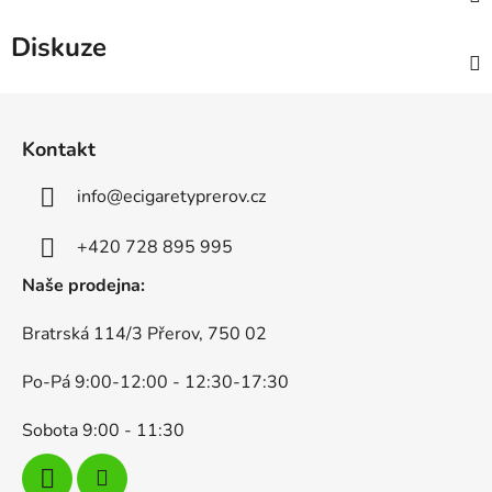
Diskuze
Z
á
Kontakt
p
a
info
@
ecigaretyprerov.cz
t
í
+420 728 895 995
Naše prodejna:
Bratrská 114/3 Přerov, 750 02
Po-Pá 9:00-12:00 - 12:30-17:30
Sobota 9:00 - 11:30