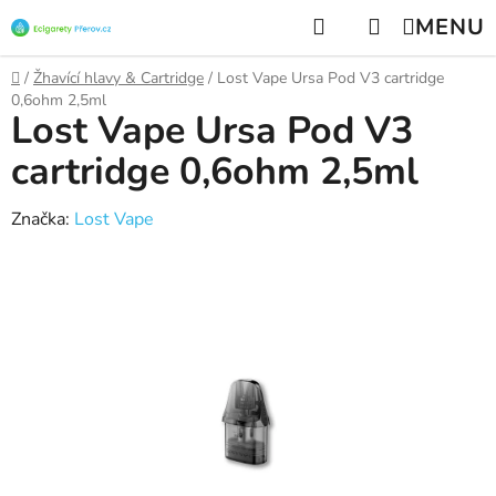
Přejít
Hledat
NÁKUPNÍ
na
KOŠÍK
obsah
Domů
/
Žhavící hlavy & Cartridge
/
Lost Vape Ursa Pod V3 cartridge
0,6ohm 2,5ml
Lost Vape Ursa Pod V3
cartridge 0,6ohm 2,5ml
Značka:
Lost Vape