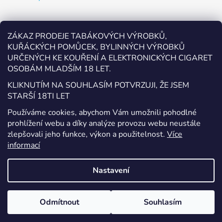
Odebírat newsletter
ZÁKAZ PRODEJE TABÁKOVÝCH VÝROBKŮ,
KUŘÁCKÝCH POMŮCEK, BYLINNÝCH VÝROBKŮ
Vložte svůj e-mail a my vám budeme zasílat informace o
URČENÝCH KE KOUŘENÍ A ELEKTRONICKÝCH CIGARET
nových produktech na našem e-shopu.
OSOBÁM MLADŠÍM 18 LET.
E-mail
KLIKNUTÍM NA SOUHLASÍM POTVRZUJI, ŽE JSEM
STARŠÍ 18TI LET
Vložením e-mailu souhlasíte s
podmínkami ochrany
Používáme cookies, abychom Vám umožnili pohodlné
osobních údajů
prohlížení webu a díky analýze provozu webu neustále
zlepšovali jeho funkce, výkon a použitelnost.
Více
PŘIHLÁSIT SE
informací
Nastavení
Vytvořil Shoptet
Odmítnout
Souhlasím
Copyright 2026
EcigaretyPřerov.cz
. Všechna práva
vyhrazena.