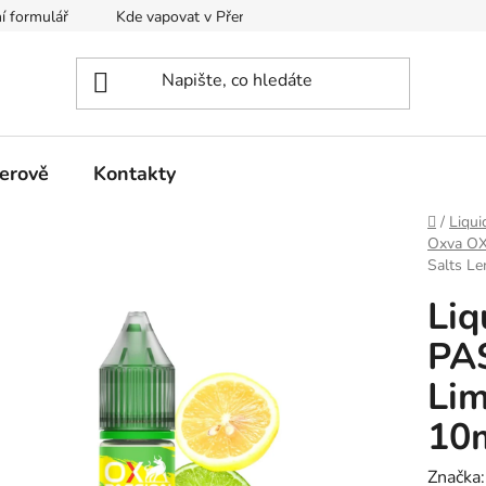
í formulář
Kde vapovat v Přerově?
Kalkulačka pro míchání
erově
Kontakty
Domů
/
Liqui
Oxva OX
Salts Le
Li
PA
Lim
10
Značka