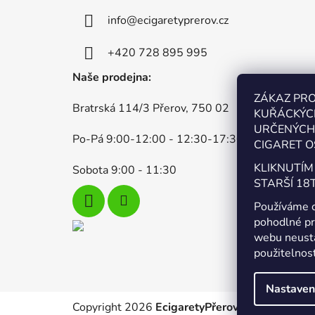
p
info
@
ecigaretyprerov.cz
a
t
+420 728 895 995
í
Naše prodejna:
ZÁKAZ PR
Bratrská 114/3 Přerov, 750 02
KUŘÁCKÝC
URČENÝCH 
Po-Pá 9:00-12:00 - 12:30-17:30
CIGARET O
KLIKNUTÍM
Sobota 9:00 - 11:30
STARŠÍ 18T
Používáme 
pohodlné pr
webu neustá
použitelnos
Nastaven
Copyright 2026
EcigaretyPřerov.cz
. Všechna pr