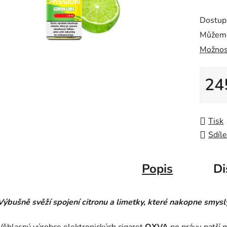
Dostup
Můžeme
Možnos
24
Měrná
Tisk
Sdíle
Popis
Di
Výbušně svěží spojení citronu a limetky, které nakopne smysl