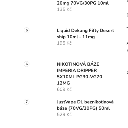
20mg 70VG/30PG 10ml
135 Kč
Liquid Dekang Fifty Desert
ship 10ml - 11mg
195 Kč
NIKOTINOVÁ BÁZE
IMPERIA DRIPPER
5X10ML PG30-VG70
12MG
609 Kč
JustVape DL beznikotinová
báze (70VG/30PG) 50ml
529 Kč