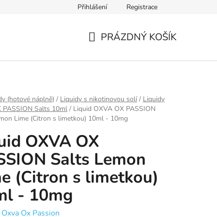
Přihlášení
Registrace
Ověření věku
Zásady zpracování osobních údajů
Obch
PRÁZDNÝ KOŠÍK
NÁKUPNÍ
KOŠÍK
dy (hotové náplně)
/
Liquidy s nikotinovou solí
/
Liquidy
 PASSION Salts 10ml
/
Liquid OXVA OX PASSION
mon Lime (Citron s limetkou) 10ml - 10mg
quid OXVA OX
SSION Salts Lemon
e (Citron s limetkou)
ml - 10mg
:
Oxva Ox Passion