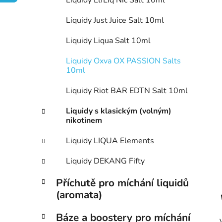
n
Liquidy ElfLiq Nic Salt 10ml
í
Liquidy Just Juice Salt 10ml
p
a
Liquidy Liqua Salt 10ml
n
Liquidy Oxva OX PASSION Salts
e
10ml
l
Liquidy Riot BAR EDTN Salt 10ml
Liquidy s klasickým (volným)
nikotinem
Liquidy LIQUA Elements
Liquidy DEKANG Fifty
Příchutě pro míchání liquidů
(aromata)
Báze a boostery pro míchání