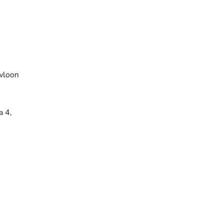
wloon
a 4,