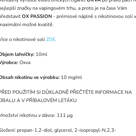
Věhlasný výrobce elektronických cigaret
OXVA
po právu patří 
nejlepší značky na vapingovém trhu, a proto je na čase Vám
představit
OX PASSION
- prémiové náplně s nikotinovou solí 
maximální možné kvalitě.
Více o nikotinové soli
ZDE
.
Objem lahvičky:
10ml
Výrobce:
Oxva
Obsah nikotinu ve výrobku:
10 mg/ml
PŘED POUŽITÍM SI DŮKLADNĚ PŘEČTĚTE INFORMACE NA
OBALU A V PŘÍBALOVÉM LETÁKU
Množství nikotinu v dávce: 111
μg
Složení: propan-1,2-diol, glycerol, 2-isopropyl-N,2,3-