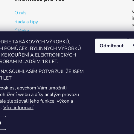
V
O nás
Rady a tipy
Články
Reklamační formulář
ODEJE TABÁKOVÝCH VÝROBKŮ,
Odmítnout
H POMŮCEK, BYLINNÝCH VÝROBKŮ
Kde vapovat v Přerově?
KE KOUŘENÍ A ELEKTRONICKÝCH
Kalkulačka pro míchání
SOBÁM MLADŠÍM 18 LET.
Ověření věku
 NA SOUHLASÍM POTVRZUJI, ŽE JSEM
Zásady zpracování osobních údajů
I LET
Obchodní podmínky a podmínky užití webu
cookies, abychom Vám umožnili
Kontakty
ohlížení webu a díky analýze provozu
le zlepšovali jeho funkce, výkon a
t.
Více informací
í
áva vyhrazena.