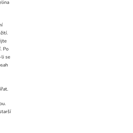
elina
ní
ití.
ějte
. Po
li se
bsah
řat.
ou.
starší