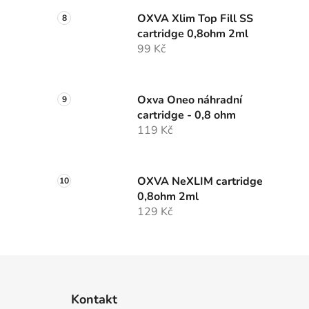
OXVA Xlim Top Fill SS
cartridge 0,8ohm 2ml
99 Kč
Oxva Oneo náhradní
cartridge - 0,8 ohm
119 Kč
OXVA NeXLIM cartridge
0,8ohm 2ml
129 Kč
Z
á
Kontakt