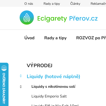
Přejít
O nás
Rady a tipy
Články
Reklamačn
na
obsah
Úvod
Rady a tipy
ROZVOZ po Př
P
K
Přeskočit
VÝPRODEJ
a
kategorie
o
t
s
Liquidy (hotové náplně)
e
t
g
r
Liquidy s nikotinovou solí
o
a
r
Liquidy Emporio Salt
i
n
e