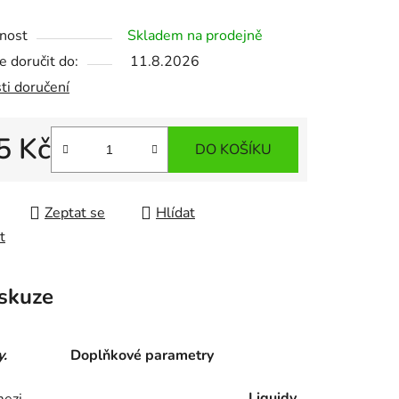
nost
Skladem na prodejně
 doručit do:
11.8.2026
ti doručení
5 Kč
DO KOŠÍKU
 cena:
Zeptat se
Hlídat
t
skuze
y.
Doplňkové parametry
Liquidy