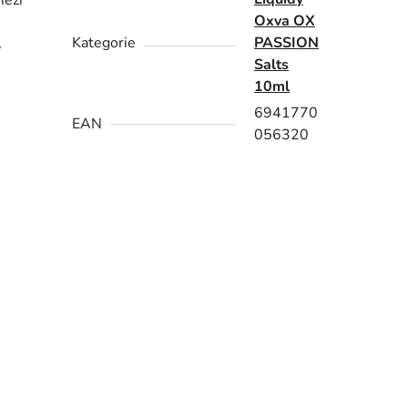
mezi
Oxva OX
Kategorie
PASSION
v
Salts
10ml
6941770
EAN
056320