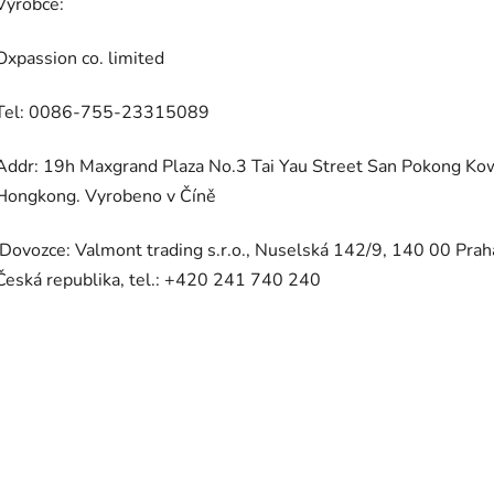
Výrobce:
Oxpassion co. limited
Tel: 0086-755-23315089
Addr: 19h Maxgrand Plaza No.3 Tai Yau Street San Pokong Ko
Hongkong. Vyrobeno v Číně
Dovozce: Valmont trading s.r.o., Nuselská 142/9, 140 00 Prah
Česká republika, tel.: +420 241 740 240