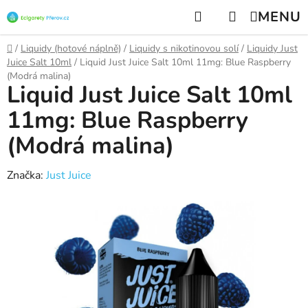
Přejít
Hledat
NÁKUPNÍ
na
KOŠÍK
obsah
Domů
/
Liquidy (hotové náplně)
/
Liquidy s nikotinovou solí
/
Liquidy Just
Juice Salt 10ml
/
Liquid Just Juice Salt 10ml 11mg: Blue Raspberry
(Modrá malina)
Liquid Just Juice Salt 10ml
11mg: Blue Raspberry
(Modrá malina)
Značka:
Just Juice