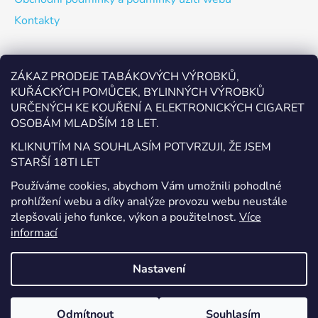
Kontakty
Odebírat newsletter
ZÁKAZ PRODEJE TABÁKOVÝCH VÝROBKŮ,
KUŘÁCKÝCH POMŮCEK, BYLINNÝCH VÝROBKŮ
Vložte svůj e-mail a my vám budeme zasílat informace o
URČENÝCH KE KOUŘENÍ A ELEKTRONICKÝCH CIGARET
nových produktech na našem e-shopu.
OSOBÁM MLADŠÍM 18 LET.
E-mail
KLIKNUTÍM NA SOUHLASÍM POTVRZUJI, ŽE JSEM
STARŠÍ 18TI LET
Vložením e-mailu souhlasíte s
podmínkami ochrany
Používáme cookies, abychom Vám umožnili pohodlné
osobních údajů
prohlížení webu a díky analýze provozu webu neustále
zlepšovali jeho funkce, výkon a použitelnost.
Více
PŘIHLÁSIT SE
informací
Nastavení
Vytvořil Shoptet
Odmítnout
Souhlasím
Copyright 2026
EcigaretyPřerov.cz
. Všechna práva