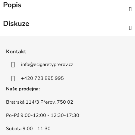
Popis
Diskuze
Z
á
Kontakt
p
a
info
@
ecigaretyprerov.cz
t
í
+420 728 895 995
Naše prodejna:
Bratrská 114/3 Přerov, 750 02
Po-Pá 9:00-12:00 - 12:30-17:30
Sobota 9:00 - 11:30