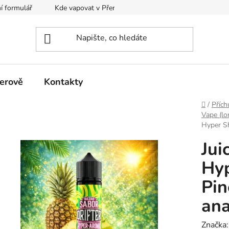
í formulář
Kde vapovat v Přerově?
Kalkulačka pro míchání
erově
Kontakty
Domů
/
Přích
Vape (lon
Hyper Sh
Jui
Hyp
Pin
ana
Značka