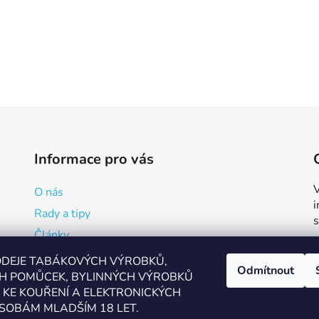
Informace pro vás
V
O nás
Rady a tipy
Články
Reklamační formulář
ODEJE TABÁKOVÝCH VÝROBKŮ,
Odmítnout
H POMŮCEK, BYLINNÝCH VÝROBKŮ
Kde vapovat v Přerově?
KE KOUŘENÍ A ELEKTRONICKÝCH
Kalkulačka pro míchání
SOBÁM MLADŠÍM 18 LET.