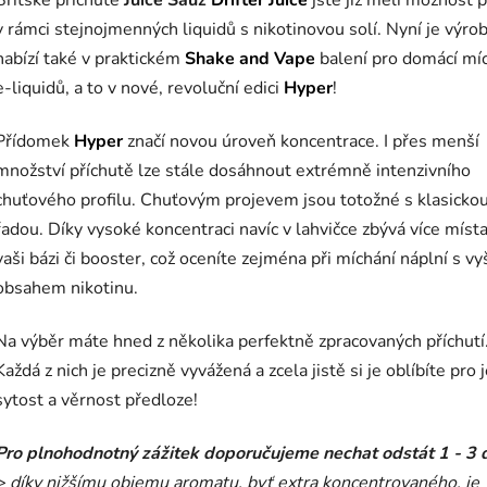
Britské příchutě
Juice Sauz
Drifter
Juice
jste již měli možnost 
v rámci stejnojmenných liquidů s nikotinovou solí. Nyní je výro
nabízí také v praktickém
Shake
and Vape
balení pro domácí mí
e-liquidů, a to v nové, revoluční edici
Hyper
!
Přídomek
Hyper
značí novou úroveň koncentrace. I přes menší
množství příchutě lze stále dosáhnout extrémně intenzivního
chuťového profilu. Chuťovým projevem jsou totožné s klasicko
řadou. Díky vysoké koncentraci navíc v lahvičce zbývá více míst
vaši bázi či booster, což oceníte zejména při míchání náplní s v
obsahem nikotinu.
Na výběr máte hned z několika perfektně zpracovaných příchutí
Každá z nich je precizně vyvážená a zcela jistě si je oblíbíte pro j
sytost a věrnost předloze!
Pro plnohodnotný zážitek doporučujeme nechat odstát 1 - 3
> díky nižšímu objemu aromatu, byť extra koncentrovaného, je