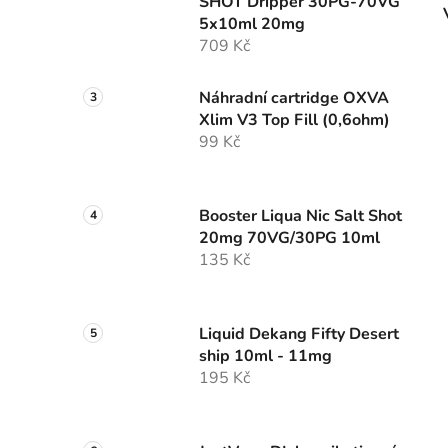
SHOT Dripper 30PG-70VG
5x10ml 20mg
709 Kč
Náhradní cartridge OXVA
Xlim V3 Top Fill (0,6ohm)
99 Kč
Booster Liqua Nic Salt Shot
20mg 70VG/30PG 10ml
135 Kč
Liquid Dekang Fifty Desert
ship 10ml - 11mg
195 Kč