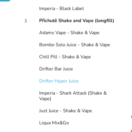
n
í
Imperia - Black Label
p
Příchutě Shake and Vape (longfill)
a
n
Adams Vape - Shake & Vape
e
l
Bombo Solo Juice - Shake & Vape
Chill Pill - Shake & Vape
Drifter Bar Juice
Drifter Hyper Juice
Imperia - Shark Attack (Shake &
Vape)
Just Juice - Shake & Vape
Liqua Mix&Go