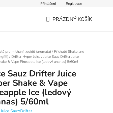
Přihlášení
Registrace
Ověření věku
Zásady zpracování osobních údajů
Obch
PRÁZDNÝ KOŠÍK
NÁKUPNÍ
KOŠÍK
utě pro míchání liquidů (aromata)
/
Příchutě Shake and
gfill)
/
Drifter Hyper Juice
/
Juice Sauz Drifter Juice
ake & Vape Pineapple Ice (ledový ananas) 5/60ml
ce Sauz Drifter Juice
er Shake & Vape
eapple Ice (ledový
nas) 5/60ml
:
Juice Sauz/Drifter