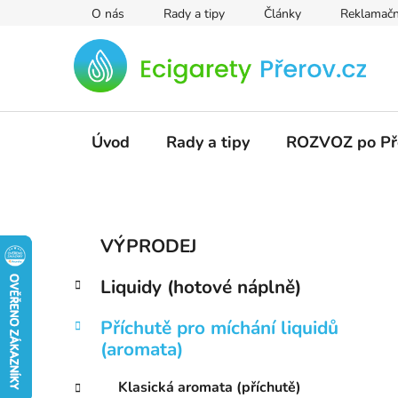
Přejít
O nás
Rady a tipy
Články
Reklamačn
na
obsah
Úvod
Rady a tipy
ROZVOZ po Př
P
K
Přeskočit
VÝPRODEJ
a
kategorie
o
t
s
Liquidy (hotové náplně)
e
t
g
r
Příchutě pro míchání liquidů
o
(aromata)
a
r
i
n
Klasická aromata (příchutě)
e