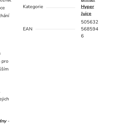
poznat
Kategorie
Hyper
bce
Juice
chání
505632
EAN
568594
6
u
a pro
yšším
.
ejich
 dny
-