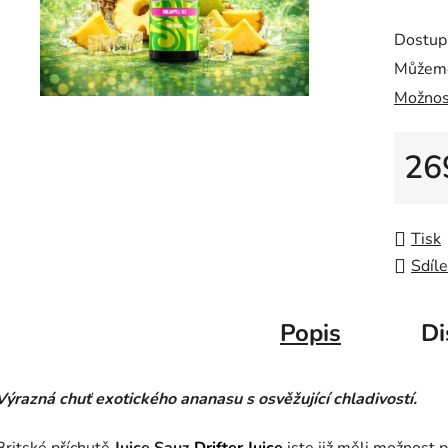
Dostup
Můžeme
Možnos
26
Měrná
Tisk
Sdíle
Popis
Di
Výrazná chuť exotického ananasu s osvěžující chladivostí.