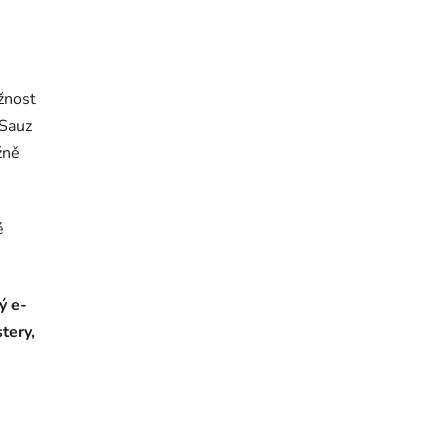
ožnost
 Sauz
žně
é
ý e-
tery,