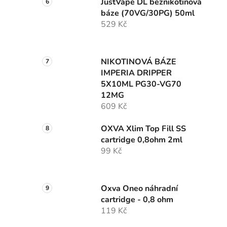
JustVape DL beznikotinová
báze (70VG/30PG) 50ml
529 Kč
NIKOTINOVÁ BÁZE
IMPERIA DRIPPER
5X10ML PG30-VG70
12MG
609 Kč
OXVA Xlim Top Fill SS
cartridge 0,8ohm 2ml
99 Kč
Oxva Oneo náhradní
cartridge - 0,8 ohm
119 Kč