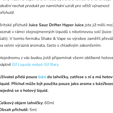
ideální nechat produkt po namíchání uzrát pro větší výraznost
příchutě.
Britské příchutě
Juice Sauz Drifter Hyper Juice
jste již měli m
poznat v rámci stejnojmenných liquidů s nikotinovou solí (Juice
Salt). V tomto formátu Shake & Vape se výrobce zaměřil převá
na velmi výrazná aromata, často s chladivým zakončením.
Nejednomu z vás budou jistě připomínat všemi oblíbené hotov
náplně
Elf Liquidy neboli Elf Bary.
Uživatel přidá pouze
bázi
do lahvičky, zatřese s ní a má hotov
liquid. Příchuť může být použita pouze jako aroma s bází/boos
nejedná se o hotový liquid.
Celkový objem lahvičky:
60ml
Obsah příchutě:
5ml