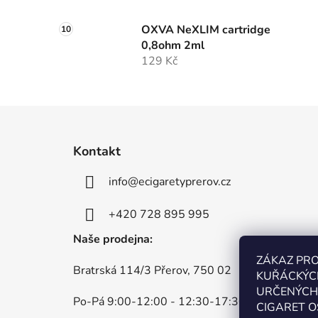
OXVA NeXLIM cartridge
0,8ohm 2ml
129 Kč
Z
á
Kontakt
p
info
@
ecigaretyprerov.cz
a
t
+420 728 895 995
í
Naše prodejna:
ZÁKAZ PR
Bratrská 114/3 Přerov, 750 02
KUŘÁCKÝC
URČENÝCH 
Po-Pá 9:00-12:00 - 12:30-17:30
CIGARET O