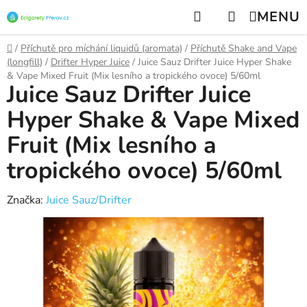
Přejít
Hledat
NÁKUPNÍ
na
KOŠÍK
obsah
Domů
/
Příchutě pro míchání liquidů (aromata)
/
Příchutě Shake and Vape
(longfill)
/
Drifter Hyper Juice
/
Juice Sauz Drifter Juice Hyper Shake
& Vape Mixed Fruit (Mix lesního a tropického ovoce) 5/60ml
Juice Sauz Drifter Juice
Hyper Shake & Vape Mixed
Fruit (Mix lesního a
tropického ovoce) 5/60ml
Značka:
Juice Sauz/Drifter