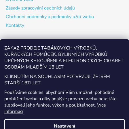
Zásady zpracování osobních údajů
Obchodní podmínky a podmínky užití webu
Kontakty
Odebírat newsletter
ZÁKAZ PRODEJE TABÁKOVÝCH VÝROBKŮ,
KUŘÁCKÝCH POMŮCEK, BYLINNÝCH VÝROBKŮ
Vložte svůj e-mail a my vám budeme zasílat informace o
URČENÝCH KE KOUŘENÍ A ELEKTRONICKÝCH CIGARET
nových produktech na našem e-shopu.
OSOBÁM MLADŠÍM 18 LET.
E-mail
KLIKNUTÍM NA SOUHLASÍM POTVRZUJI, ŽE JSEM
STARŠÍ 18TI LET
Vložením e-mailu souhlasíte s
podmínkami ochrany
Používáme cookies, abychom Vám umožnili pohodlné
osobních údajů
prohlížení webu a díky analýze provozu webu neustále
zlepšovali jeho funkce, výkon a použitelnost.
Více
PŘIHLÁSIT SE
informací
Nastavení