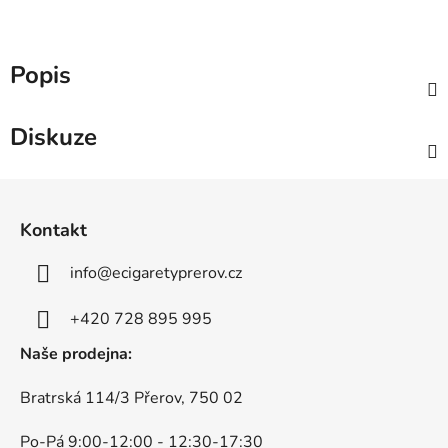
Popis
Diskuze
Z
á
Kontakt
p
a
info
@
ecigaretyprerov.cz
t
í
+420 728 895 995
Naše prodejna:
Bratrská 114/3 Přerov, 750 02
Po-Pá 9:00-12:00 - 12:30-17:30