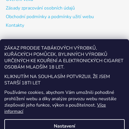
Zásady zpracování osobních údajů
Obchodní podmínky a podmínky užití webu
Kontakty
Odebírat newsletter
ZÁKAZ PRODEJE TABÁKOVÝCH VÝROBKŮ,
KUŘÁCKÝCH POMŮCEK, BYLINNÝCH VÝROBKŮ
Vložte svůj e-mail a my vám budeme zasílat informace o
URČENÝCH KE KOUŘENÍ A ELEKTRONICKÝCH CIGARET
nových produktech na našem e-shopu.
OSOBÁM MLADŠÍM 18 LET.
E-mail
KLIKNUTÍM NA SOUHLASÍM POTVRZUJI, ŽE JSEM
STARŠÍ 18TI LET
Vložením e-mailu souhlasíte s
podmínkami ochrany
Používáme cookies, abychom Vám umožnili pohodlné
osobních údajů
prohlížení webu a díky analýze provozu webu neustále
zlepšovali jeho funkce, výkon a použitelnost.
Více
PŘIHLÁSIT SE
informací
Nastavení