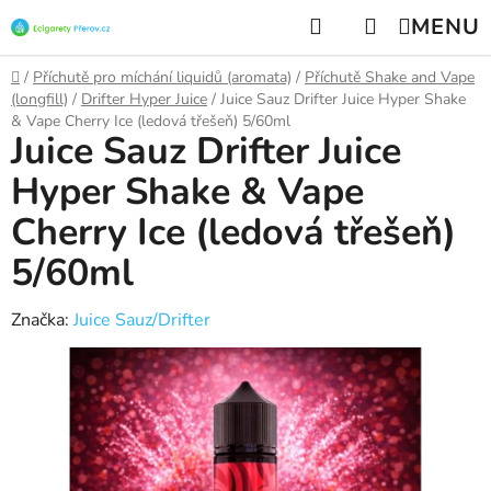
Přejít
Hledat
NÁKUPNÍ
na
KOŠÍK
obsah
Domů
/
Příchutě pro míchání liquidů (aromata)
/
Příchutě Shake and Vape
(longfill)
/
Drifter Hyper Juice
/
Juice Sauz Drifter Juice Hyper Shake
& Vape Cherry Ice (ledová třešeň) 5/60ml
Juice Sauz Drifter Juice
Hyper Shake & Vape
Cherry Ice (ledová třešeň)
5/60ml
Značka:
Juice Sauz/Drifter