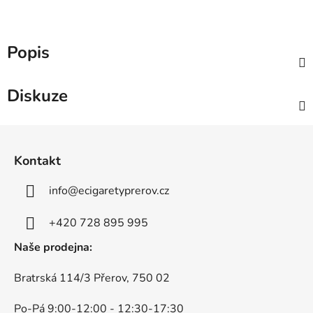
Popis
Diskuze
Z
á
Kontakt
p
a
info
@
ecigaretyprerov.cz
t
í
+420 728 895 995
Naše prodejna:
Bratrská 114/3 Přerov, 750 02
Po-Pá 9:00-12:00 - 12:30-17:30