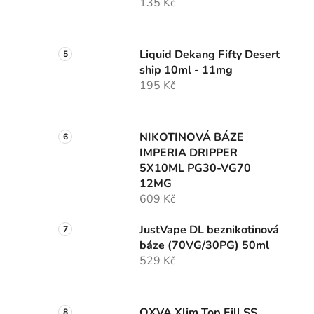
135 Kč
Liquid Dekang Fifty Desert
ship 10ml - 11mg
195 Kč
NIKOTINOVÁ BÁZE
IMPERIA DRIPPER
5X10ML PG30-VG70
12MG
609 Kč
JustVape DL beznikotinová
báze (70VG/30PG) 50ml
529 Kč
OXVA Xlim Top Fill SS