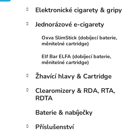
p
Elektronické cigarety & gripy
a
n
Jednorázové e-cigarety
e
Oxva SlimStick (dobíjecí baterie,
l
měnitelné cartridge)
Elf Bar ELFA (dobíjecí baterie,
měnitelné cartridge)
Žhavící hlavy & Cartridge
Clearomizery & RDA, RTA,
RDTA
Baterie & nabíječky
Příslušenství