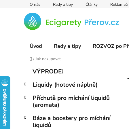
Přejít
O nás
Rady a tipy
Články
Reklamačn
na
obsah
Úvod
Rady a tipy
ROZVOZ po Př
Domů
/
Jak nakupovat
P
K
Přeskočit
VÝPRODEJ
a
kategorie
o
t
s
Liquidy (hotové náplně)
e
t
g
r
Příchutě pro míchání liquidů
o
(aromata)
a
r
i
n
Báze a boostery pro míchání
e
n
liquidů
í