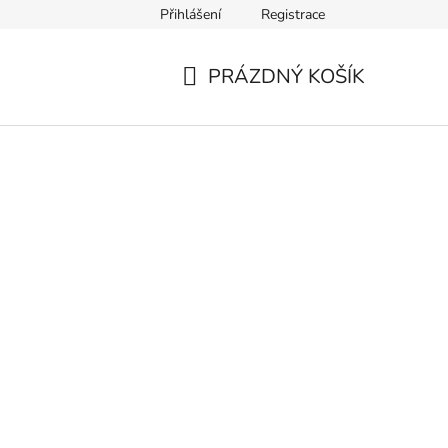
Přihlášení
Registrace
Ověření věku
Zásady zpracování osobních údajů
Obch
PRÁZDNÝ KOŠÍK
NÁKUPNÍ
KOŠÍK