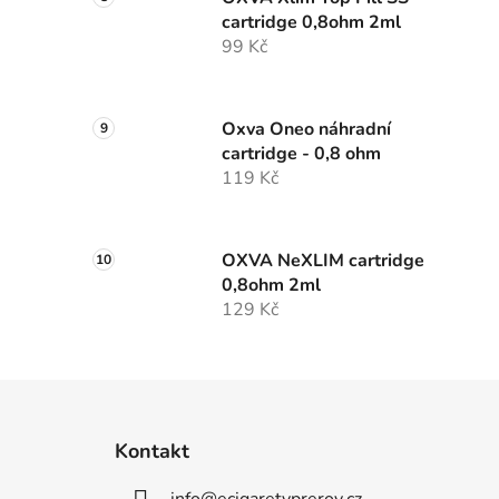
cartridge 0,8ohm 2ml
99 Kč
Oxva Oneo náhradní
cartridge - 0,8 ohm
119 Kč
OXVA NeXLIM cartridge
0,8ohm 2ml
129 Kč
Z
á
Kontakt
p
info
@
ecigaretyprerov.cz