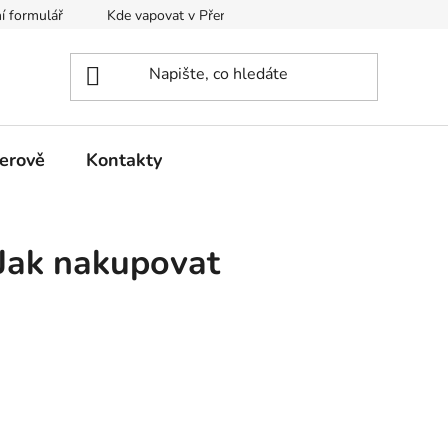
í formulář
Kde vapovat v Přerově?
Kalkulačka pro míchání
erově
Kontakty
Jak nakupovat