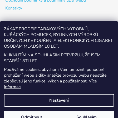
Obchodní podmínky a podmínky užití webu
Kontakty
Odebírat newsletter
ZÁKAZ PRODEJE TABÁKOVÝCH VÝROBKŮ,
KUŘÁCKÝCH POMŮCEK, BYLINNÝCH VÝROBKŮ
Vložte svůj e-mail a my vám budeme zasílat informace o
URČENÝCH KE KOUŘENÍ A ELEKTRONICKÝCH CIGARET
nových produktech na našem e-shopu.
OSOBÁM MLADŠÍM 18 LET.
E-mail
KLIKNUTÍM NA SOUHLASÍM POTVRZUJI, ŽE JSEM
STARŠÍ 18TI LET
Vložením e-mailu souhlasíte s
podmínkami ochrany
Používáme cookies, abychom Vám umožnili pohodlné
osobních údajů
prohlížení webu a díky analýze provozu webu neustále
zlepšovali jeho funkce, výkon a použitelnost.
Více
PŘIHLÁSIT SE
informací
Nastavení
Vytvořil Shoptet
Odmítnout
Souhlasím