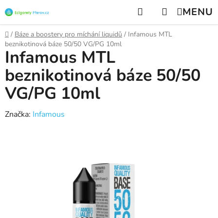
Přejít
Hledat
NÁKUPNÍ
na
KOŠÍK
obsah
Domů
/
Báze a boostery pro míchání liquidů
/
Infamous MTL
beznikotinová báze 50/50 VG/PG 10ml
Infamous MTL
beznikotinová báze 50/50
VG/PG 10ml
Značka:
Infamous