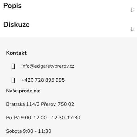
Popis
Diskuze
Z
á
Kontakt
p
a
info
@
ecigaretyprerov.cz
t
í
+420 728 895 995
Naše prodejna:
Bratrská 114/3 Přerov, 750 02
Po-Pá 9:00-12:00 - 12:30-17:30
Sobota 9:00 - 11:30