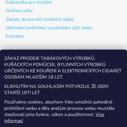
Kalkulačka pro míchání
Ověření věku
Zásady zpracování osobních údajů
Obchodní podmínky a podmínky užití webu
Kontakty
Odebírat newsletter
ZÁKAZ PRODEJE TABÁKOVÝCH VÝROBKŮ,
KUŘÁCKÝCH POMŮCEK, BYLINNÝCH VÝROBKŮ
Vložte svůj e-mail a my vám budeme zasílat informace o
URČENÝCH KE KOUŘENÍ A ELEKTRONICKÝCH CIGARET
nových produktech na našem e-shopu.
OSOBÁM MLADŠÍM 18 LET.
E-mail
KLIKNUTÍM NA SOUHLASÍM POTVRZUJI, ŽE JSEM
STARŠÍ 18TI LET
Vložením e-mailu souhlasíte s
podmínkami ochrany
Používáme cookies, abychom Vám umožnili pohodlné
osobních údajů
prohlížení webu a díky analýze provozu webu neustále
zlepšovali jeho funkce, výkon a použitelnost.
Více
PŘIHLÁSIT SE
informací