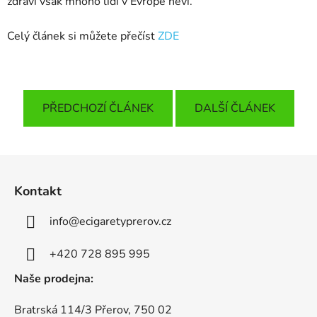
zdraví však mnoho lidí v Evropě neví.
Celý článek si můžete přečíst
ZDE
PŘEDCHOZÍ ČLÁNEK
DALŠÍ ČLÁNEK
Z
á
Kontakt
p
a
info
@
ecigaretyprerov.cz
t
í
+420 728 895 995
Naše prodejna:
Bratrská 114/3 Přerov, 750 02