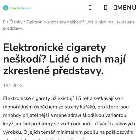
Přejít
Hledat
NÁKUPNÍ
na
KOŠÍK
obsah
Domů
/
Články
/
Elektronické cigarety neškodí? Lidé o nich mají zkreslené
představy.
Elektronické cigarety
neškodí? Lidé o nich mají
zkreslené představy.
16.2.2018
Elektronické cigarety už existují 15 let a setkávají se s
mimořádným úspěchem ze strany kuřáků, pro které jsou
mnohdy přijatelnější a méně zdraví škodlivou variantou,
když jim činí problémy se zcela odnaučit užívání tabákových
výrobků. O jejich téměř minimálním podílu na poškozování