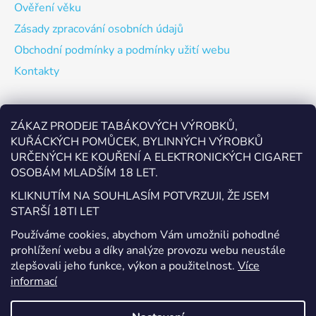
Ověření věku
Zásady zpracování osobních údajů
Obchodní podmínky a podmínky užití webu
Kontakty
Odebírat newsletter
ZÁKAZ PRODEJE TABÁKOVÝCH VÝROBKŮ,
KUŘÁCKÝCH POMŮCEK, BYLINNÝCH VÝROBKŮ
Vložte svůj e-mail a my vám budeme zasílat informace o
URČENÝCH KE KOUŘENÍ A ELEKTRONICKÝCH CIGARET
nových produktech na našem e-shopu.
OSOBÁM MLADŠÍM 18 LET.
E-mail
KLIKNUTÍM NA SOUHLASÍM POTVRZUJI, ŽE JSEM
STARŠÍ 18TI LET
Vložením e-mailu souhlasíte s
podmínkami ochrany
Používáme cookies, abychom Vám umožnili pohodlné
osobních údajů
prohlížení webu a díky analýze provozu webu neustále
zlepšovali jeho funkce, výkon a použitelnost.
Více
PŘIHLÁSIT SE
informací