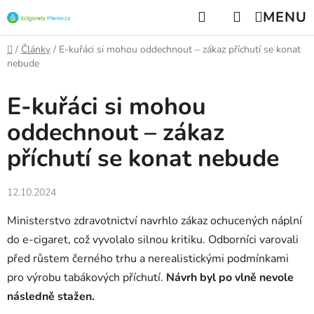
Přejít
Hledat
NÁKUPNÍ
na
KOŠÍK
obsah
Domů
/
Články
/
E-kuřáci si mohou oddechnout – zákaz příchutí se konat
nebude
E-kuřáci si mohou
oddechnout – zákaz
příchutí se konat nebude
12.10.2024
Ministerstvo zdravotnictví navrhlo zákaz ochucených náplní
do e-cigaret, což vyvolalo silnou kritiku. Odborníci varovali
před růstem černého trhu a nerealistickými podmínkami
pro výrobu tabákových příchutí.
Návrh byl po vlně nevole
následně stažen.