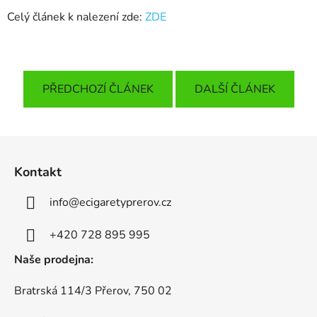
Celý článek k nalezení zde:
ZDE
PŘEDCHOZÍ ČLÁNEK
DALŠÍ ČLÁNEK
Z
á
Kontakt
p
a
info
@
ecigaretyprerov.cz
t
í
+420 728 895 995
Naše prodejna:
Bratrská 114/3 Přerov, 750 02