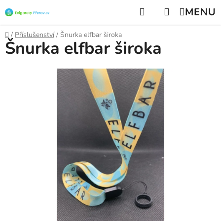
Přejít
Hledat
NÁKUPNÍ
na
KOŠÍK
obsah
Domů
/
Příslušenství
/
Šnurka elfbar široka
Šnurka elfbar široka