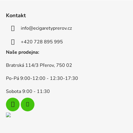
Z
á
Kontakt
p
a
info
@
ecigaretyprerov.cz
t
í
+420 728 895 995
Naše prodejna:
Bratrská 114/3 Přerov, 750 02
Po-Pá 9:00-12:00 - 12:30-17:30
Sobota 9:00 - 11:30