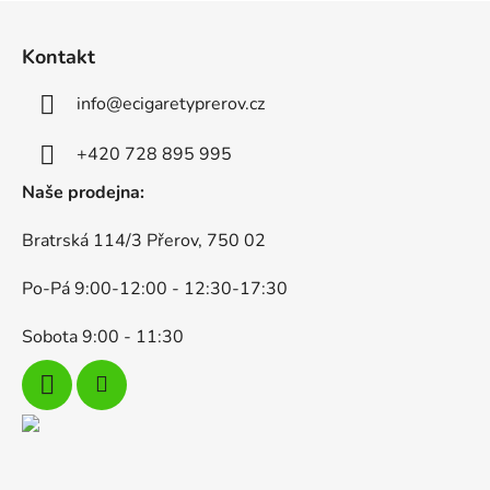
Z
á
Kontakt
p
a
info
@
ecigaretyprerov.cz
t
í
+420 728 895 995
Naše prodejna:
Bratrská 114/3 Přerov, 750 02
Po-Pá 9:00-12:00 - 12:30-17:30
Sobota 9:00 - 11:30