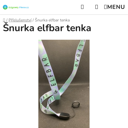
Přejít
Hledat
NÁKUPNÍ
na
KOŠÍK
obsah
Domů
/
Příslušenství
/
Šnurka elfbar tenka
Šnurka elfbar tenka