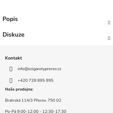
Popis
Diskuze
Z
á
Kontakt
p
a
info
@
ecigaretyprerov.cz
t
í
+420 728 895 995
Naše prodejna:
Bratrská 114/3 Přerov, 750 02
Po-Pá 9:00-12:00 - 12:30-17:30