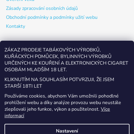
Zásady zpracování osobních údajů
Obchodní podmínky a podmínky užití webu
Kontakty
Odebírat newsletter
ZÁKAZ PRODEJE TABÁKOVÝCH VÝROBKŮ,
KUŘÁCKÝCH POMŮCEK, BYLINNÝCH VÝROBKŮ
Vložte svůj e-mail a my vám budeme zasílat informace o
URČENÝCH KE KOUŘENÍ A ELEKTRONICKÝCH CIGARET
nových produktech na našem e-shopu.
OSOBÁM MLADŠÍM 18 LET.
E-mail
KLIKNUTÍM NA SOUHLASÍM POTVRZUJI, ŽE JSEM
STARŠÍ 18TI LET
Vložením e-mailu souhlasíte s
podmínkami ochrany
Používáme cookies, abychom Vám umožnili pohodlné
osobních údajů
prohlížení webu a díky analýze provozu webu neustále
zlepšovali jeho funkce, výkon a použitelnost.
Více
PŘIHLÁSIT SE
informací
Nastavení