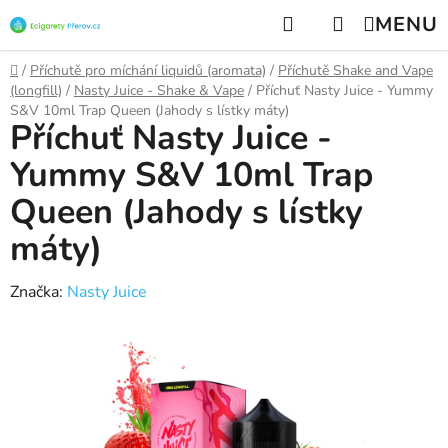
Přejít
Hledat
NÁKUPNÍ
na
KOŠÍK
obsah
Domů
/
Příchutě pro míchání liquidů (aromata)
/
Příchutě Shake and Vape
(longfill)
/
Nasty Juice - Shake & Vape
/
Příchuť Nasty Juice - Yummy
S&V 10ml Trap Queen (Jahody s lístky máty)
Příchuť Nasty Juice -
Yummy S&V 10ml Trap
Queen (Jahody s lístky
máty)
Značka:
Nasty Juice