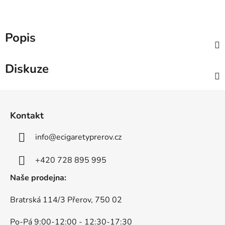
Popis
Diskuze
Z
á
Kontakt
p
a
info
@
ecigaretyprerov.cz
t
í
+420 728 895 995
Naše prodejna:
Bratrská 114/3 Přerov, 750 02
Po-Pá 9:00-12:00 - 12:30-17:30