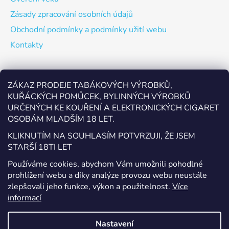
Zásady zpracování osobních údajů
Obchodní podmínky a podmínky užití webu
Kontakty
Odebírat newsletter
ZÁKAZ PRODEJE TABÁKOVÝCH VÝROBKŮ,
KUŘÁCKÝCH POMŮCEK, BYLINNÝCH VÝROBKŮ
Vložte svůj e-mail a my vám budeme zasílat informace o
URČENÝCH KE KOUŘENÍ A ELEKTRONICKÝCH CIGARET
nových produktech na našem e-shopu.
OSOBÁM MLADŠÍM 18 LET.
E-mail
KLIKNUTÍM NA SOUHLASÍM POTVRZUJI, ŽE JSEM
STARŠÍ 18TI LET
Vložením e-mailu souhlasíte s
podmínkami ochrany
Používáme cookies, abychom Vám umožnili pohodlné
osobních údajů
prohlížení webu a díky analýze provozu webu neustále
zlepšovali jeho funkce, výkon a použitelnost.
Více
PŘIHLÁSIT SE
informací
Nastavení