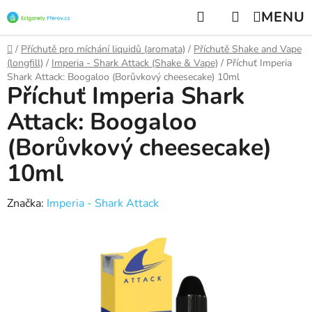
Přejít
Hledat
NÁKUPNÍ
na
KOŠÍK
obsah
Domů
/
Příchutě pro míchání liquidů (aromata)
/
Příchutě Shake and Vape
(longfill)
/
Imperia - Shark Attack (Shake & Vape)
/
Příchuť Imperia
Shark Attack: Boogaloo (Borůvkový cheesecake) 10ml
Příchuť Imperia Shark
Attack: Boogaloo
(Borůvkový cheesecake)
10ml
Značka:
Imperia - Shark Attack