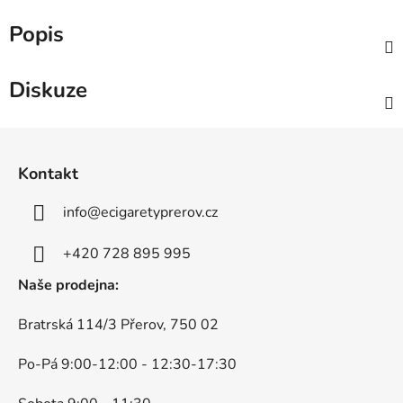
Popis
Diskuze
Z
á
Kontakt
p
a
info
@
ecigaretyprerov.cz
t
í
+420 728 895 995
Naše prodejna:
Bratrská 114/3 Přerov, 750 02
Po-Pá 9:00-12:00 - 12:30-17:30