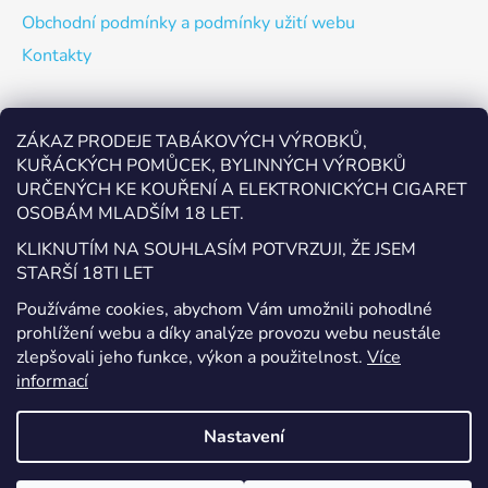
Obchodní podmínky a podmínky užití webu
Kontakty
Odebírat newsletter
ZÁKAZ PRODEJE TABÁKOVÝCH VÝROBKŮ,
KUŘÁCKÝCH POMŮCEK, BYLINNÝCH VÝROBKŮ
Vložte svůj e-mail a my vám budeme zasílat informace o
URČENÝCH KE KOUŘENÍ A ELEKTRONICKÝCH CIGARET
nových produktech na našem e-shopu.
OSOBÁM MLADŠÍM 18 LET.
E-mail
KLIKNUTÍM NA SOUHLASÍM POTVRZUJI, ŽE JSEM
STARŠÍ 18TI LET
Vložením e-mailu souhlasíte s
podmínkami ochrany
Používáme cookies, abychom Vám umožnili pohodlné
osobních údajů
prohlížení webu a díky analýze provozu webu neustále
zlepšovali jeho funkce, výkon a použitelnost.
Více
PŘIHLÁSIT SE
informací
Nastavení
Vytvořil Shoptet