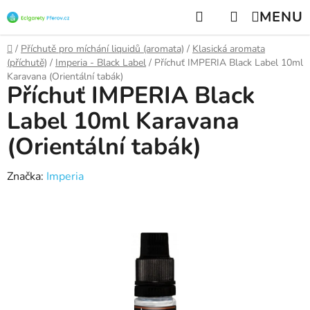
Přejít
Hledat
NÁKUPNÍ
na
KOŠÍK
obsah
Domů
/
Příchutě pro míchání liquidů (aromata)
/
Klasická aromata
(příchutě)
/
Imperia - Black Label
/
Příchuť IMPERIA Black Label 10ml
Karavana (Orientální tabák)
Příchuť IMPERIA Black
Label 10ml Karavana
(Orientální tabák)
Značka:
Imperia