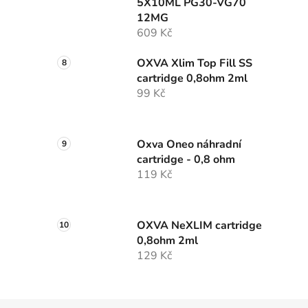
5X10ML PG30-VG70
12MG
609 Kč
OXVA Xlim Top Fill SS
cartridge 0,8ohm 2ml
99 Kč
Oxva Oneo náhradní
cartridge - 0,8 ohm
119 Kč
OXVA NeXLIM cartridge
0,8ohm 2ml
129 Kč