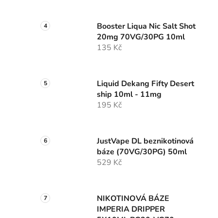
Booster Liqua Nic Salt Shot
20mg 70VG/30PG 10ml
135 Kč
Liquid Dekang Fifty Desert
ship 10ml - 11mg
195 Kč
JustVape DL beznikotinová
báze (70VG/30PG) 50ml
529 Kč
NIKOTINOVÁ BÁZE
IMPERIA DRIPPER