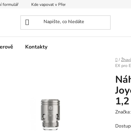
í formulář
Kde vapovat v Přerově?
Kalkulačka pro míchání
erově
Kontakty
Domů
/
Žhaví
EX pro E
Náh
Joy
1,
Značka
Dostup