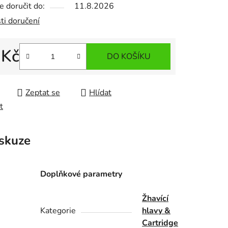
 doručit do:
11.8.2026
ti doručení
 Kč
DO KOŠÍKU
 cena:
Zeptat se
Hlídat
t
skuze
Doplňkové parametry
Žhavící
Kategorie
hlavy &
Cartridge