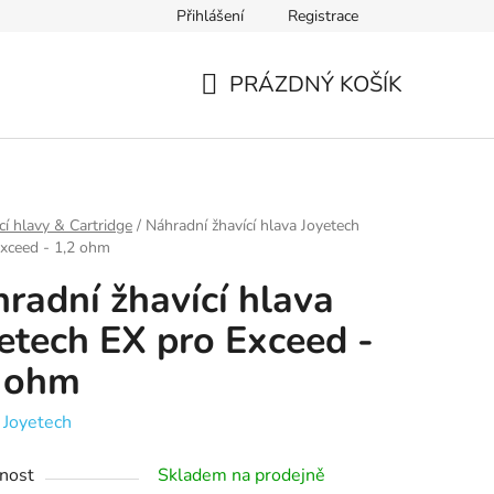
Přihlášení
Registrace
Ověření věku
Zásady zpracování osobních údajů
Obch
PRÁZDNÝ KOŠÍK
NÁKUPNÍ
KOŠÍK
cí hlavy & Cartridge
/
Náhradní žhavící hlava Joyetech
xceed - 1,2 ohm
radní žhavící hlava
etech EX pro Exceed -
2 ohm
:
Joyetech
nost
Skladem na prodejně