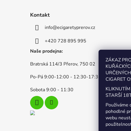
Z
á
Kontakt
p
info
@
ecigaretyprerov.cz
a
t
+420 728 895 995
í
Naše prodejna:
ZÁKAZ PR
Bratrská 114/3 Přerov, 750 02
KUŘÁCKÝC
URČENÝCH 
Po-Pá 9:00-12:00 - 12:30-17:30
CIGARET O
KLIKNUTÍM
Sobota 9:00 - 11:30
STARŠÍ 18T
Používáme 
pohodlné pr
webu neustá
použitelnos