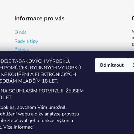
Informace pro vás
V
O nás
Rady a tipy
Články
Reklamační formulář
ODEJE TABÁKOVÝCH VÝROBKŮ,
Odmítnout
H POMŮCEK, BYLINNÝCH VÝROBKŮ
Kde vapovat v Přerově?
KE KOUŘENÍ A ELEKTRONICKÝCH
Kalkulačka pro míchání
SOBÁM MLADŠÍM 18 LET.
Ověření věku
 NA SOUHLASÍM POTVRZUJI, ŽE JSEM
Zásady zpracování osobních údajů
I LET
Obchodní podmínky a podmínky užití webu
cookies, abychom Vám umožnili
Kontakty
ohlížení webu a díky analýze provozu
le zlepšovali jeho funkce, výkon a
t.
Více informací