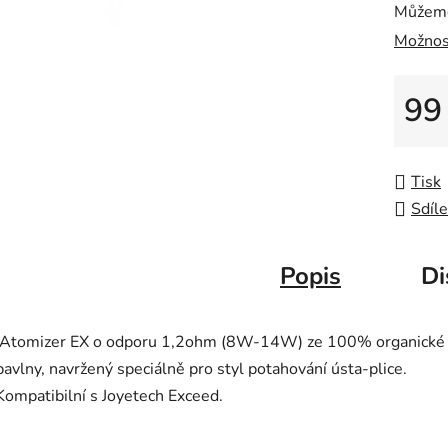
Můžeme
Možnos
99
Měrná
Tisk
Sdíle
Popis
Di
Atomizer EX o odporu 1,2ohm (8W-14W) ze 100% organické
bavlny, navržený speciálně pro styl potahování ústa-plice.
Kompatibilní s Joyetech Exceed.