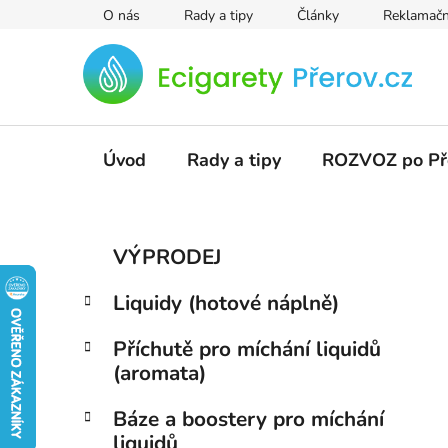
Přejít
O nás
Rady a tipy
Články
Reklamačn
na
obsah
Úvod
Rady a tipy
ROZVOZ po Př
P
K
Přeskočit
VÝPRODEJ
a
kategorie
o
t
s
Liquidy (hotové náplně)
e
t
g
r
Příchutě pro míchání liquidů
o
(aromata)
a
r
i
n
Báze a boostery pro míchání
e
n
liquidů