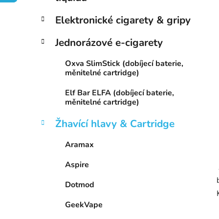
í
p
Elektronické cigarety & gripy
a
n
Jednorázové e-cigarety
e
Oxva SlimStick (dobíjecí baterie,
l
měnitelné cartridge)
Elf Bar ELFA (dobíjecí baterie,
měnitelné cartridge)
Žhavící hlavy & Cartridge
Aramax
Aspire
Dotmod
GeekVape