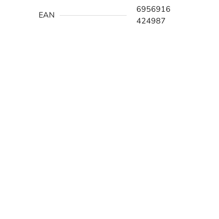
6956916
EAN
424987