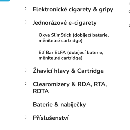
p
Elektronické cigarety & gripy
a
n
Jednorázové e-cigarety
e
Oxva SlimStick (dobíjecí baterie,
l
měnitelné cartridge)
Elf Bar ELFA (dobíjecí baterie,
měnitelné cartridge)
Žhavící hlavy & Cartridge
Clearomizery & RDA, RTA,
RDTA
Baterie & nabíječky
Příslušenství