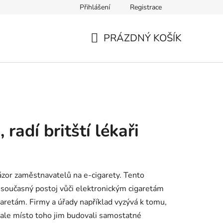
Přihlášení
Registrace
Ověření věku
Zásady zpracování osobních údajů
Obch
PRÁZDNÝ KOŠÍK
NÁKUPNÍ
KOŠÍK
radí britští lékaři
ázor zaměstnavatelů na e-cigarety. Tento
t současný postoj vůči elektronickým cigaretám
garetám. Firmy a úřady například vyzývá k tomu,
, ale místo toho jim budovali samostatné