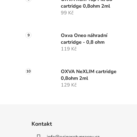
cartridge 0,8ohm 2ml
99 Kč
Oxva Oneo náhradní
cartridge - 0,8 ohm
119 Kč
OXVA NeXLIM cartridge
0,8ohm 2ml
129 Kč
Z
á
Kontakt
p
info
@
ecigaretyprerov.cz