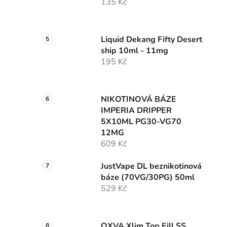
135 Kč
Liquid Dekang Fifty Desert
ship 10ml - 11mg
195 Kč
NIKOTINOVÁ BÁZE
IMPERIA DRIPPER
5X10ML PG30-VG70
12MG
609 Kč
JustVape DL beznikotinová
báze (70VG/30PG) 50ml
529 Kč
OXVA Xlim Top Fill SS