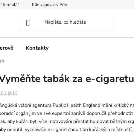
í formulář
Kde vapovat v Přerově?
Kalkulačka pro míchání
erově
Kontakty
aři
Vyměňte tabák za e-cigaretu, 
16.2.2016
Anglická vládní agentura Public Health England mění kritický n
poradní orgán jim ve své expertní zprávě doporučil přehodnoti
tak, aby kuřáci byli více motivováni přestat holdovat běžným ci
aby nenutili vyznavače e-cigaret chodit do kuřáckých místností