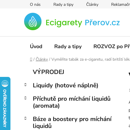
Přejít
O nás
Rady a tipy
Články
Reklamačn
na
obsah
Úvod
Rady a tipy
ROZVOZ po Př
Domů
/
Články
/
Vyměňte tabák za e-cigaretu, radí britští lék
P
K
Přeskočit
VÝPRODEJ
a
kategorie
o
t
s
Liquidy (hotové náplně)
e
t
g
r
Příchutě pro míchání liquidů
o
(aromata)
a
r
i
n
Báze a boostery pro míchání
e
n
liquidů
í