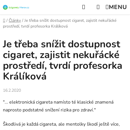
Přejít
Hledat
NÁKUPNÍ
na
KOŠÍK
obsah
Domů
/
Články
/
Je třeba snížit dostupnost cigaret, zajistit nekuřácké
prostředí, tvrdí profesorka Králíková
Je třeba snížit dostupnost
cigaret, zajistit nekuřácké
prostředí, tvrdí profesorka
Králíková
16.2.2020
"... elektronická cigareta namísto té klasické znamená
naprosto podstatné snížení rizika pro zdraví."
Škodlivá je každá cigareta, ale mentolky škodí ještě více,