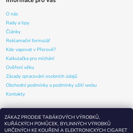
Informace pro vás
O nás
Rady a tipy
Články
Reklamační formulář
Kde vapovat v Přerově?
Kalkulačka pro míchání
Ověření věku
Zásady zpracování osobních údajů
Obchodní podmínky a podmínky užití webu
Kontakty
Odebírat newsletter
ZÁKAZ PRODEJE TABÁKOVÝCH VÝROBKŮ,
KUŘÁCKÝCH POMŮCEK, BYLINNÝCH VÝROBKŮ
Vložte svůj e-mail a my vám budeme zasílat informace o
URČENÝCH KE KOUŘENÍ A ELEKTRONICKÝCH CIGARET