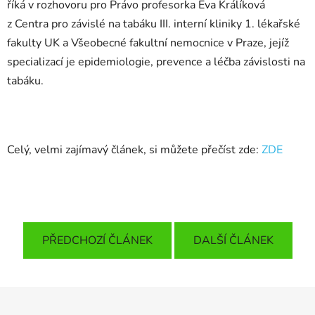
říká v rozhovoru pro Právo profesorka Eva Králíková
z Centra pro závislé na tabáku III. interní kliniky 1. lékařské
fakulty UK a Všeobecné fakultní nemocnice v Praze, jejíž
specializací je epidemiologie, prevence a léčba závislosti na
tabáku.
Celý, velmi zajímavý článek, si můžete přečíst zde:
ZDE
PŘEDCHOZÍ ČLÁNEK
DALŠÍ ČLÁNEK
Z
á