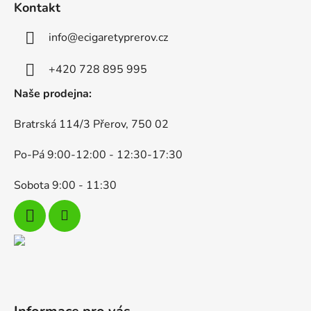
Kontakt
p
a
info
@
ecigaretyprerov.cz
t
í
+420 728 895 995
Naše prodejna:
Bratrská 114/3 Přerov, 750 02
Po-Pá 9:00-12:00 - 12:30-17:30
Sobota 9:00 - 11:30