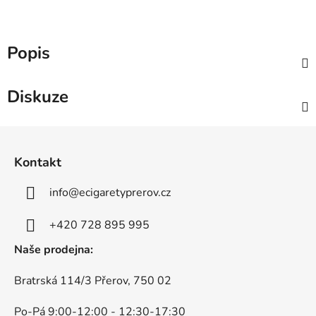
Popis
Diskuze
Z
á
Kontakt
p
a
info
@
ecigaretyprerov.cz
t
í
+420 728 895 995
Naše prodejna:
Bratrská 114/3 Přerov, 750 02
Po-Pá 9:00-12:00 - 12:30-17:30