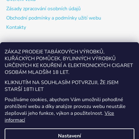
Zásady zpracování osobních údajů
Obchodní podmínky a podmínky užití webu
Kontakty
Odebírat newsletter
ZÁKAZ PRODEJE TABÁKOVÝCH VÝROBKŮ,
KUŘÁCKÝCH POMŮCEK, BYLINNÝCH VÝROBKŮ
Vložte svůj e-mail a my vám budeme zasílat informace o
URČENÝCH KE KOUŘENÍ A ELEKTRONICKÝCH CIGARET
nových produktech na našem e-shopu.
OSOBÁM MLADŠÍM 18 LET.
E-mail
KLIKNUTÍM NA SOUHLASÍM POTVRZUJI, ŽE JSEM
STARŠÍ 18TI LET
Vložením e-mailu souhlasíte s
podmínkami ochrany
Používáme cookies, abychom Vám umožnili pohodlné
osobních údajů
prohlížení webu a díky analýze provozu webu neustále
zlepšovali jeho funkce, výkon a použitelnost.
Více
PŘIHLÁSIT SE
informací
Nastavení