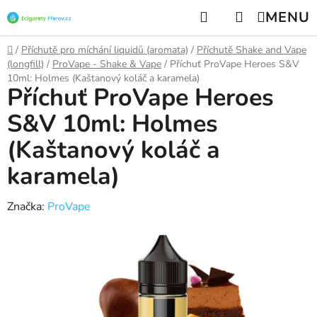
Přejít
Hledat
NÁKUPNÍ
na
KOŠÍK
obsah
Domů
/
Příchutě pro míchání liquidů (aromata)
/
Příchutě Shake and Vape
(longfill)
/
ProVape - Shake & Vape
/
Příchuť ProVape Heroes S&V
10ml: Holmes (Kaštanový koláč a karamela)
Příchuť ProVape Heroes
S&V 10ml: Holmes
(Kaštanový koláč a
karamela)
Značka:
ProVape