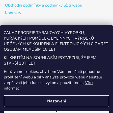
Obchodní podmínky a podmínky užití webu
Kontakty
Odebírat newsletter
ZÁKAZ PRODEJE TABÁKOVÝCH VÝROBKŮ,
KUŘÁCKÝCH POMŮCEK, BYLINNÝCH VÝROBKŮ
Vložte svůj e-mail a my vám budeme zasílat informace o
URČENÝCH KE KOUŘENÍ A ELEKTRONICKÝCH CIGARET
nových produktech na našem e-shopu.
OSOBÁM MLADŠÍM 18 LET.
E-mail
KLIKNUTÍM NA SOUHLASÍM POTVRZUJI, ŽE JSEM
STARŠÍ 18TI LET
Vložením e-mailu souhlasíte s
podmínkami ochrany
Používáme cookies, abychom Vám umožnili pohodlné
osobních údajů
prohlížení webu a díky analýze provozu webu neustále
zlepšovali jeho funkce, výkon a použitelnost.
Více
PŘIHLÁSIT SE
informací
Nastavení
Vytvořil Shoptet