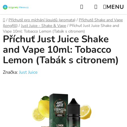
Přejít
Hledat
NÁKUPNÍ
na
KOŠÍK
obsah
Domů
/
Příchutě pro míchání liquidů (aromata)
/
Příchutě Shake and Vape
(longfill)
/
Just Juice - Shake & Vape
/
Příchuť Just Juice Shake and
Vape 10ml: Tobacco Lemon (Tabák s citronem)
Příchuť Just Juice Shake
and Vape 10ml: Tobacco
Lemon (Tabák s citronem)
Značka:
Just Juice