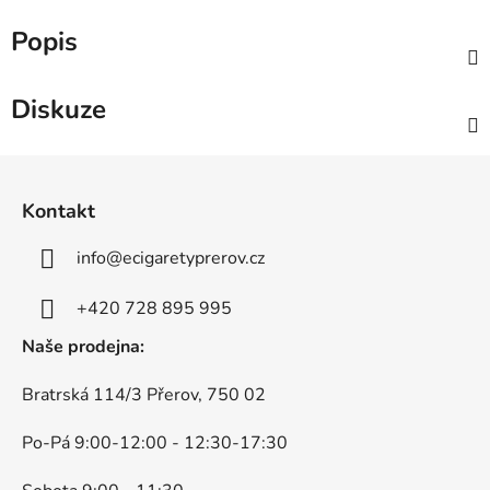
Popis
Diskuze
Z
á
Kontakt
p
a
info
@
ecigaretyprerov.cz
t
í
+420 728 895 995
Naše prodejna:
Bratrská 114/3 Přerov, 750 02
Po-Pá 9:00-12:00 - 12:30-17:30