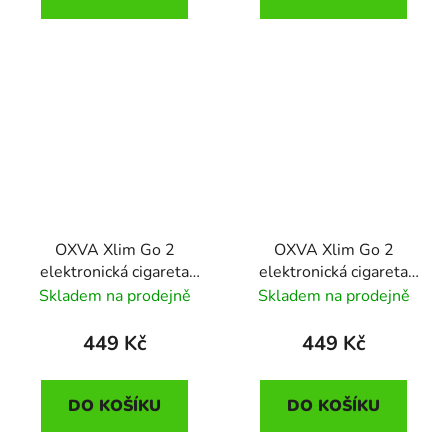
OXVA Xlim Go 2
OXVA Xlim Go 2
elektronická cigareta
elektronická cigareta
1500mAh Metal Silver
1500mAh Light Brown
Skladem na prodejně
Skladem na prodejně
Shadow
449 Kč
449 Kč
DO KOŠÍKU
DO KOŠÍKU