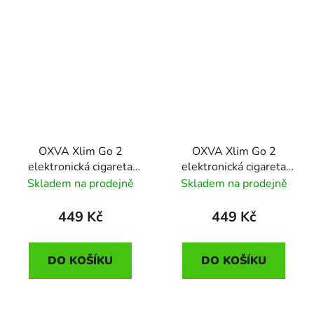
OXVA Xlim Go 2
OXVA Xlim Go 2
elektronická cigareta
elektronická cigareta
1500mAh Black
1500mAh Black Carbon
Skladem na prodejně
Skladem na prodejně
Shadow
449 Kč
449 Kč
DO KOŠÍKU
DO KOŠÍKU