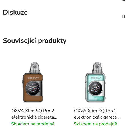
Diskuze
Související produkty
OXVA Xlim SQ Pro 2
OXVA Xlim SQ Pro 2
elektronická cigareta
elektronická cigareta
1600mAh Brown
1600mAh Celadon
Skladem na prodejně
Skladem na prodejně