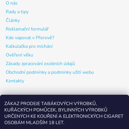
O nás
Rady a tipy
Články
Reklamační formulář
Kde vapovat v Přerově?
Kalkulačka pro míchání
Ověření věku
Zásady zpracování osobních údajů
Obchodní podmínky a podmínky užití webu
Kontakty
Odebírat newsletter
ZÁKAZ PRODEJE TABÁKOVÝCH VÝROBKŮ,
KUŘÁCKÝCH POMŮCEK, BYLINNÝCH VÝROBKŮ
Vložte svůj e-mail a my vám budeme zasílat informace o
URČENÝCH KE KOUŘENÍ A ELEKTRONICKÝCH CIGARET
nových produktech na našem e-shopu.
OSOBÁM MLADŠÍM 18 LET.