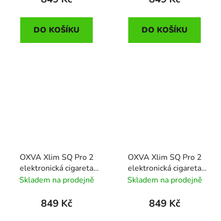
DO KOŠÍKU
DO KOŠÍKU
OXVA Xlim SQ Pro 2
OXVA Xlim SQ Pro 2
elektronická cigareta
elektronická cigareta
1600mAh Frost Marble
1600mAh Black Carbon
Skladem na prodejně
Skladem na prodejně
849 Kč
849 Kč