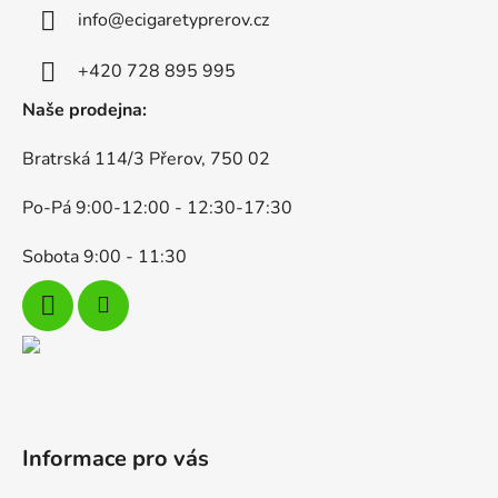
a
info
@
ecigaretyprerov.cz
t
í
+420 728 895 995
Naše prodejna:
Bratrská 114/3 Přerov, 750 02
Po-Pá 9:00-12:00 - 12:30-17:30
Sobota 9:00 - 11:30
Informace pro vás