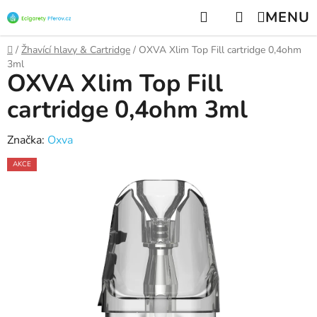
Přejít
Hledat
NÁKUPNÍ
na
KOŠÍK
obsah
Domů
/
Žhavící hlavy & Cartridge
/
OXVA Xlim Top Fill cartridge 0,4ohm
3ml
OXVA Xlim Top Fill
cartridge 0,4ohm 3ml
Značka:
Oxva
AKCE