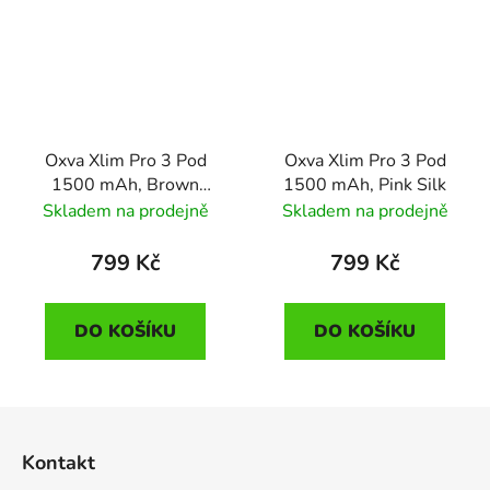
Oxva Xlim Pro 3 Pod
Oxva Xlim Pro 3 Pod
1500 mAh, Brown
1500 mAh, Pink Silk
Leather
Skladem na prodejně
Skladem na prodejně
799 Kč
799 Kč
DO KOŠÍKU
DO KOŠÍKU
Z
á
Kontakt
p