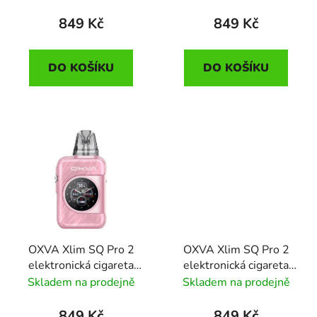
Leather
Marble
849 Kč
849 Kč
DO KOŠÍKU
DO KOŠÍKU
OXVA Xlim SQ Pro 2
OXVA Xlim SQ Pro 2
elektronická cigareta
elektronická cigareta
1600mAh Dream Pink
1600mAh Dream
Skladem na prodejně
Skladem na prodejně
Purple
849 Kč
849 Kč