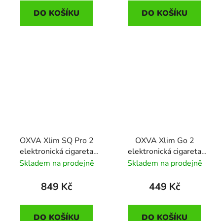
DO KOŠÍKU
DO KOŠÍKU
OXVA Xlim SQ Pro 2
OXVA Xlim Go 2
elektronická cigareta
elektronická cigareta
1600mAh Blue Shadow
1500mAh Pink Ripple
Skladem na prodejně
Skladem na prodejně
849 Kč
449 Kč
DO KOŠÍKU
DO KOŠÍKU