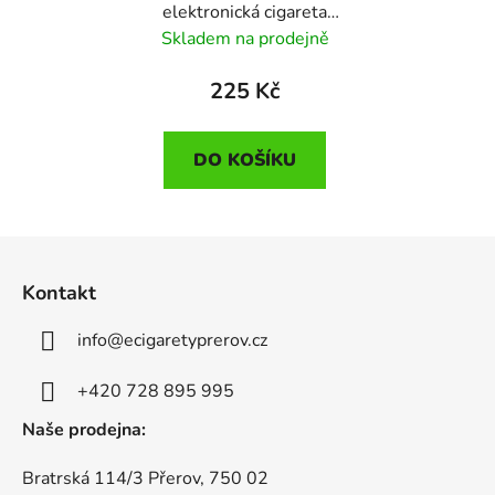
elektronická cigareta
500mAh Apple Peach
Skladem na prodejně
20mg
225 Kč
DO KOŠÍKU
Z
á
Kontakt
p
a
info
@
ecigaretyprerov.cz
t
í
+420 728 895 995
Naše prodejna:
Bratrská 114/3 Přerov, 750 02