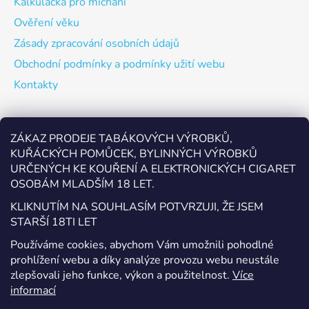
Kalkulačka pro míchání
Ověření věku
Zásady zpracování osobních údajů
Obchodní podmínky a podmínky užití webu
Kontakty
Odebírat newsletter
ZÁKAZ PRODEJE TABÁKOVÝCH VÝROBKŮ,
KUŘÁCKÝCH POMŮCEK, BYLINNÝCH VÝROBKŮ
Vložte svůj e-mail a my vám budeme zasílat informace o
URČENÝCH KE KOUŘENÍ A ELEKTRONICKÝCH CIGARET
nových produktech na našem e-shopu.
OSOBÁM MLADŠÍM 18 LET.
E-mail
KLIKNUTÍM NA SOUHLASÍM POTVRZUJI, ŽE JSEM
STARŠÍ 18TI LET
Vložením e-mailu souhlasíte s
podmínkami ochrany
Používáme cookies, abychom Vám umožnili pohodlné
osobních údajů
prohlížení webu a díky analýze provozu webu neustále
zlepšovali jeho funkce, výkon a použitelnost.
Více
PŘIHLÁSIT SE
informací