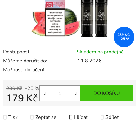
239 KČ
–25 %
Dostupnost
Skladem na prodejně
Můžeme doručit do:
11.8.2026
Možnosti doručení
239 Kč
–25 %
DO KOŠÍKU
179 Kč
Měrná cena:
Tisk
Zeptat se
Hlídat
Sdílet