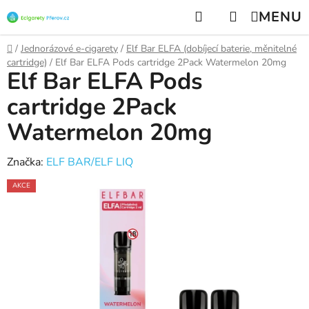
Přejít
Hledat
NÁKUPNÍ
na
KOŠÍK
obsah
Domů
/
Jednorázové e-cigarety
/
Elf Bar ELFA (dobíjecí baterie, měnitelné
cartridge)
/
Elf Bar ELFA Pods cartridge 2Pack Watermelon 20mg
Elf Bar ELFA Pods
cartridge 2Pack
Watermelon 20mg
Značka:
ELF BAR/ELF LIQ
AKCE