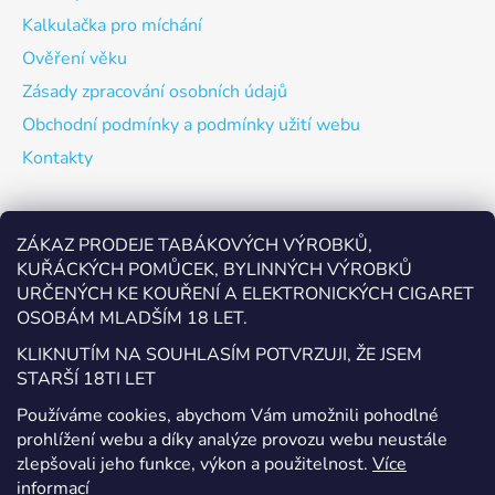
Kalkulačka pro míchání
Ověření věku
Zásady zpracování osobních údajů
Obchodní podmínky a podmínky užití webu
Kontakty
Odebírat newsletter
ZÁKAZ PRODEJE TABÁKOVÝCH VÝROBKŮ,
KUŘÁCKÝCH POMŮCEK, BYLINNÝCH VÝROBKŮ
Vložte svůj e-mail a my vám budeme zasílat informace o
URČENÝCH KE KOUŘENÍ A ELEKTRONICKÝCH CIGARET
nových produktech na našem e-shopu.
OSOBÁM MLADŠÍM 18 LET.
E-mail
KLIKNUTÍM NA SOUHLASÍM POTVRZUJI, ŽE JSEM
STARŠÍ 18TI LET
Vložením e-mailu souhlasíte s
podmínkami ochrany
Používáme cookies, abychom Vám umožnili pohodlné
osobních údajů
prohlížení webu a díky analýze provozu webu neustále
zlepšovali jeho funkce, výkon a použitelnost.
Více
PŘIHLÁSIT SE
informací