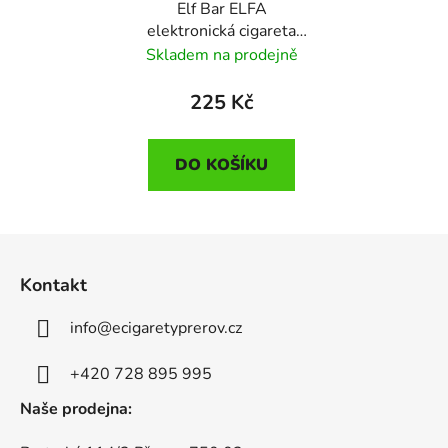
Elf Bar ELFA
elektronická cigareta
500mAh Apple Peach
Skladem na prodejně
20mg
225 Kč
DO KOŠÍKU
Z
á
Kontakt
p
a
info
@
ecigaretyprerov.cz
t
í
+420 728 895 995
Naše prodejna: