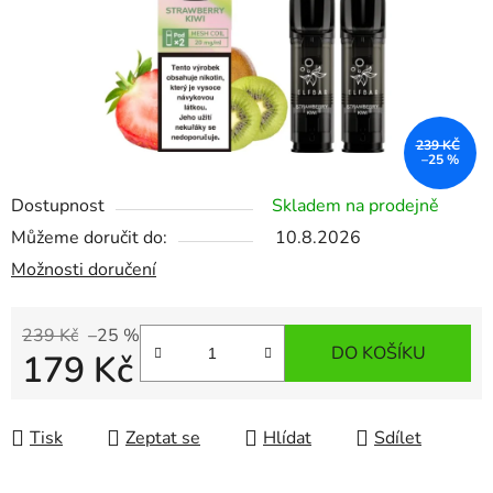
239 KČ
–25 %
Dostupnost
Skladem na prodejně
Můžeme doručit do:
10.8.2026
Možnosti doručení
239 Kč
–25 %
DO KOŠÍKU
179 Kč
Měrná cena:
Tisk
Zeptat se
Hlídat
Sdílet