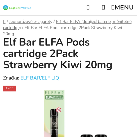
Přejít
Hledat
NÁKUPNÍ
na
KOŠÍK
obsah
Domů
/
Jednorázové e-cigarety
/
Elf Bar ELFA (dobíjecí baterie, měnitelné
cartridge)
/
Elf Bar ELFA Pods cartridge 2Pack Strawberry Kiwi
20mg
Elf Bar ELFA Pods
cartridge 2Pack
Strawberry Kiwi 20mg
Značka:
ELF BAR/ELF LIQ
AKCE